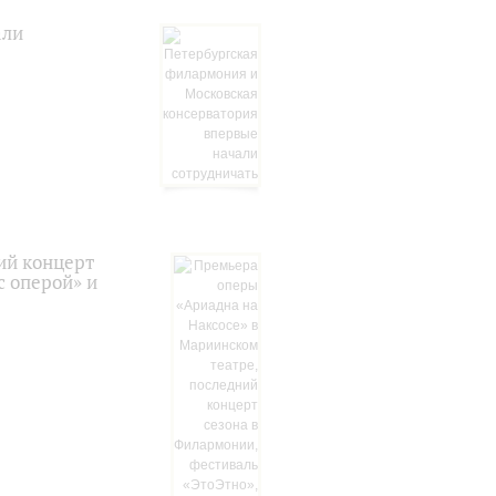
али
ий концерт
с оперой» и