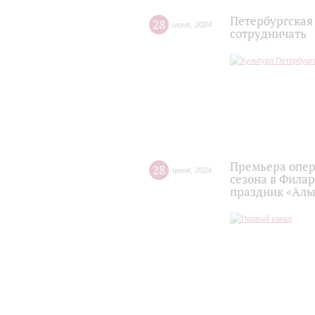
Петербургская
28
июня
,
2024
сотрудничать
Премьера опер
28
июня
,
2024
сезона в Филар
праздник «Алые