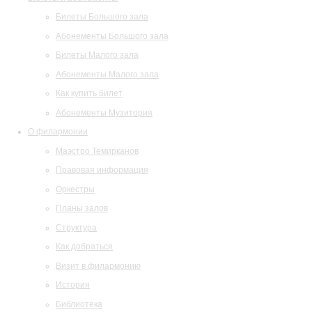
Билеты Большого зала
Абонементы Большого зала
Билеты Малого зала
Абонементы Малого зала
Как купить билет
Абонементы Музитория
О филармонии
Маэстро Темирканов
Правовая информация
Оркестры
Планы залов
Структура
Как добраться
Визит в филармонию
История
Библиотека