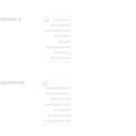
арокко в
торическое