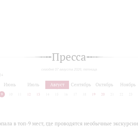
Пресса
сегодня 07 августа 2026, пятница
24
Июнь
Июль
Август
Сентябрь
Октябрь
Ноябрь
9
10
11
12
13
14
15
16
17
18
19
20
21
22
23
ала в топ-9 мест, где проводятся необычные экскурсии