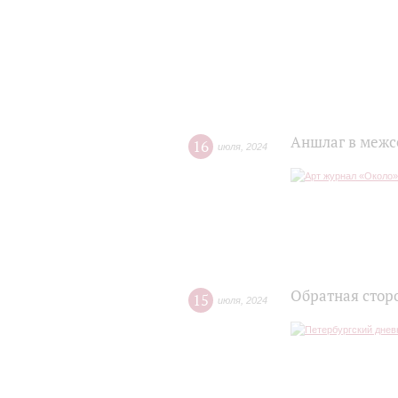
Аншлаг в межс
16
июля
,
2024
Обратная стор
15
июля
,
2024