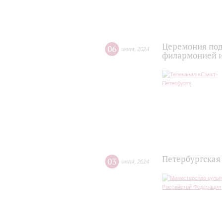
Церемония под
06
июля
,
2024
филармонией и
Петербургская
03
июля
,
2024