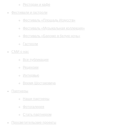
Ресторан и кафе
Фестивали и гастроли
Фестиваль «Площадь Искусств»
Фестиваль «Музыкальная коллекция»
Фестиваль «Барокко в белую ночь»
Гастроли
СМИ о нас
Все публикации
Рецензии
Интервью
Время Шостаковича
Партнеры
Наши партнеры
Фотогалерея
Стать партнером
Просветительские проекты