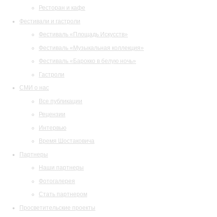
Ресторан и кафе
Фестивали и гастроли
Фестиваль «Площадь Искусств»
Фестиваль «Музыкальная коллекция»
Фестиваль «Барокко в белую ночь»
Гастроли
СМИ о нас
Все публикации
Рецензии
Интервью
Время Шостаковича
Партнеры
Наши партнеры
Фотогалерея
Стать партнером
Просветительские проекты