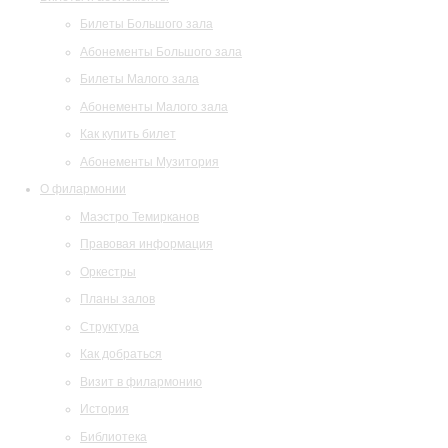
Билеты Большого зала
Абонементы Большого зала
Билеты Малого зала
Абонементы Малого зала
Как купить билет
Абонементы Музитория
О филармонии
Маэстро Темирканов
Правовая информация
Оркестры
Планы залов
Структура
Как добраться
Визит в филармонию
История
Библиотека