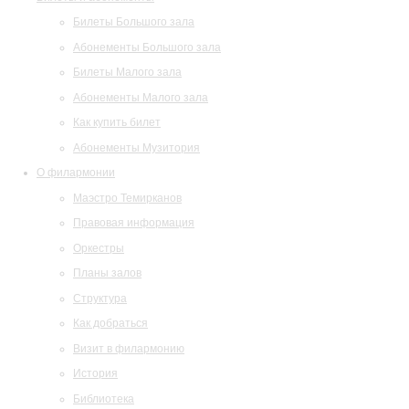
Билеты Большого зала
Абонементы Большого зала
Билеты Малого зала
Абонементы Малого зала
Как купить билет
Абонементы Музитория
О филармонии
Маэстро Темирканов
Правовая информация
Оркестры
Планы залов
Структура
Как добраться
Визит в филармонию
История
Библиотека