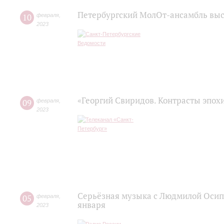
Петербургский МолОт-ансамбль вы
10
февраля
,
2023
«Георгий Свиридов. Контрасты эпох
09
февраля
,
2023
Серьёзная музыка с Людмилой Осипо
05
февраля
,
января
2023