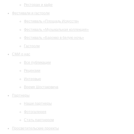
Ресторан и кафе
Фестивали и гастроли
Фестиваль «Площадь Искусств»
Фестиваль «Музыкальная коллекция»
Фестиваль «Барокко в белую ночь»
Гастроли
СМИ о нас
Все публикации
Рецензии
Интервью
Время Шостаковича
Партнеры
Наши партнеры
Фотогалерея
Стать партнером
Просветительские проекты