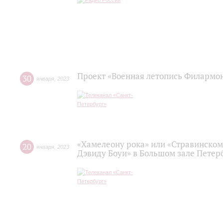
Проект «Военная летопись Филармо
30
января
,
2023
«Хамелеону рока» или «Стравинском
20
января
,
2023
Дэвиду Боуи» в Большом зале Пете