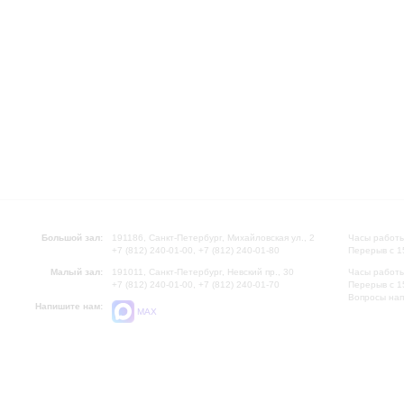
Большой зал:
191186, Санкт-Петербург, Михайловская ул., 2
Часы работы
+7 (812) 240-01-00, +7 (812) 240-01-80
Перерыв с 1
Малый зал:
191011, Санкт-Петербург, Невский пр., 30
Часы работы
+7 (812) 240-01-00, +7 (812) 240-01-70
Перерыв с 1
Вопросы на
Напишите нам:
MAX