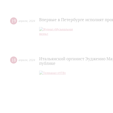
Впервые в Петербурге исполнят про
19
апреля
,
2024
Итальянский органист Эудженио Ма
18
апреля
,
2024
публике