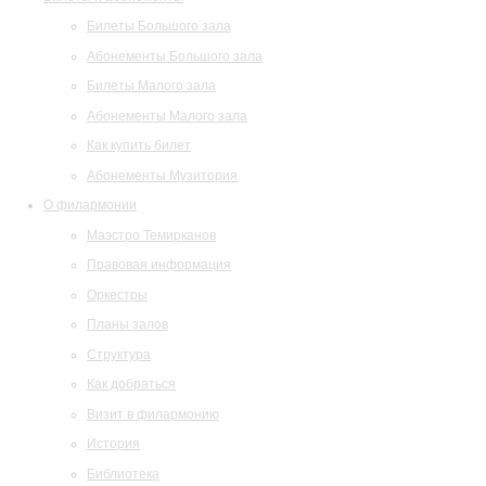
Билеты Большого зала
Абонементы Большого зала
Билеты Малого зала
Абонементы Малого зала
Как купить билет
Абонементы Музитория
О филармонии
Маэстро Темирканов
Правовая информация
Оркестры
Планы залов
Структура
Как добраться
Визит в филармонию
История
Библиотека