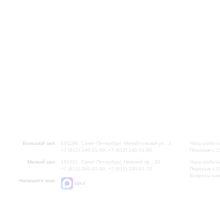
Большой зал:
191186, Санкт-Петербург, Михайловская ул., 2
Часы работы
+7 (812) 240-01-00, +7 (812) 240-01-80
Перерыв с 1
Малый зал:
191011, Санкт-Петербург, Невский пр., 30
Часы работы
+7 (812) 240-01-00, +7 (812) 240-01-70
Перерыв с 1
Вопросы на
Напишите нам:
MAX