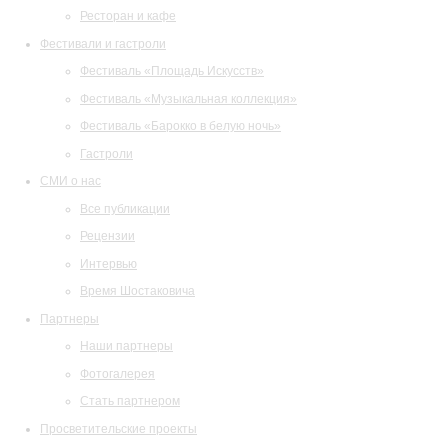
Ресторан и кафе
Фестивали и гастроли
Фестиваль «Площадь Искусств»
Фестиваль «Музыкальная коллекция»
Фестиваль «Барокко в белую ночь»
Гастроли
СМИ о нас
Все публикации
Рецензии
Интервью
Время Шостаковича
Партнеры
Наши партнеры
Фотогалерея
Стать партнером
Просветительские проекты