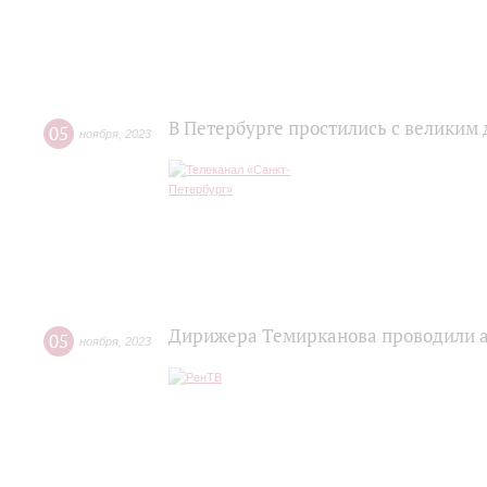
В Петербурге простились с велик
05
ноября
,
2023
Дирижера Темирканова проводили а
05
ноября
,
2023