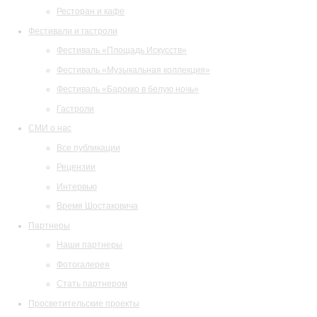
Ресторан и кафе
Фестивали и гастроли
Фестиваль «Площадь Искусств»
Фестиваль «Музыкальная коллекция»
Фестиваль «Барокко в белую ночь»
Гастроли
СМИ о нас
Все публикации
Рецензии
Интервью
Время Шостаковича
Партнеры
Наши партнеры
Фотогалерея
Стать партнером
Просветительские проекты