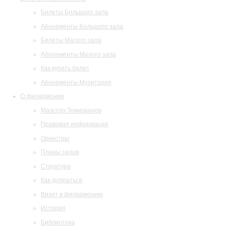
Билеты Большого зала
Абонементы Большого зала
Билеты Малого зала
Абонементы Малого зала
Как купить билет
Абонементы Музитория
О филармонии
Маэстро Темирканов
Правовая информация
Оркестры
Планы залов
Структура
Как добраться
Визит в филармонию
История
Библиотека