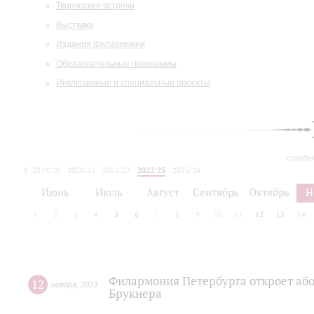
Творческие встречи
Выставки
Издания филармонии
Образовательные программы
Инклюзивные и специальные проекты
сегодн
2019/20
2020/21
2021/22
2022/23
2023/24
2024/25
2025/26
Июнь
Июль
Август
Сентябрь
Октябрь
Н
1
2
3
4
5
6
7
8
9
10
11
12
13
14
Филармония Петербурга откроет або
12
ноября
,
2023
Брукнера