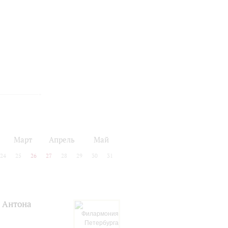
Март
Апрель
Май
24
25
26
27
28
29
30
31
я Антона