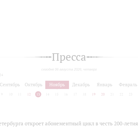
Пресса
сегодня 06 августа 2026, четверг
24
Сентябрь
Октябрь
Ноябрь
Декабрь
Январь
Февраль
9
10
11
12
13
14
15
16
17
18
19
20
21
22
23
тербурга откроет абонементный цикл в честь 200-лети