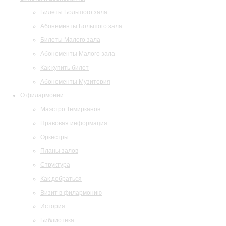
Билеты Большого зала
Абонементы Большого зала
Билеты Малого зала
Абонементы Малого зала
Как купить билет
Абонементы Музитория
О филармонии
Маэстро Темирканов
Правовая информация
Оркестры
Планы залов
Структура
Как добраться
Визит в филармонию
История
Библиотека