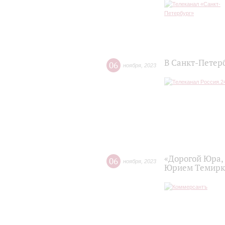
В Санкт-Петер
06
ноября
,
2023
«Дорогой Юра, 
06
ноября
,
2023
Юрием Темирк