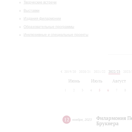
Творческие встречи
Выставки
Издания филармонии
Образовательные программы
Инклюзивные и специальные проекты
2019/20
2020/21
2021/22
2022/23
2023/
2024/25
2025/26
Июнь
Июль
Август
1
2
3
4
5
6
7
8
Филармония Пе
12
ноября
,
2023
Брукнера