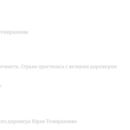
Темирканова
ечность. Страна простилась с великим дирижером
кого дирижера Юрия Темирканова