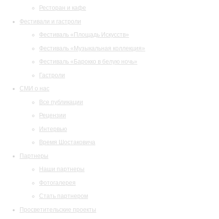
Ресторан и кафе
Фестивали и гастроли
Фестиваль «Площадь Искусств»
Фестиваль «Музыкальная коллекция»
Фестиваль «Барокко в белую ночь»
Гастроли
СМИ о нас
Все публикации
Рецензии
Интервью
Время Шостаковича
Партнеры
Наши партнеры
Фотогалерея
Стать партнером
Просветительские проекты