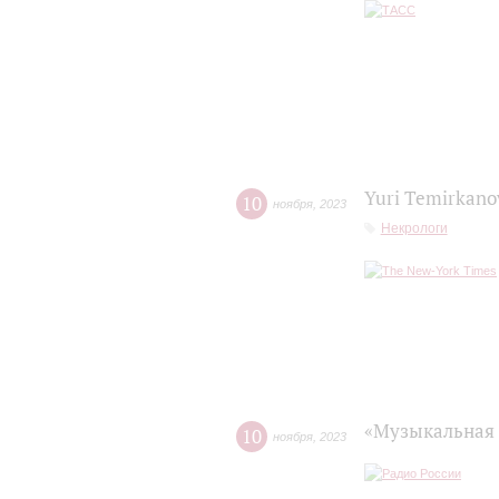
Yuri Temirkanov
10
ноября
,
2023
Некрологи
«Музыкальная 
10
ноября
,
2023