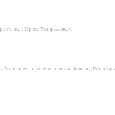
простились с Юрием Темиркановым
 Темирканова похоронили на кладбище под Петербург