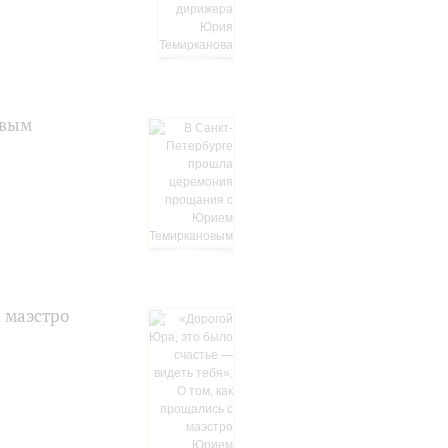
овым
с маэстро