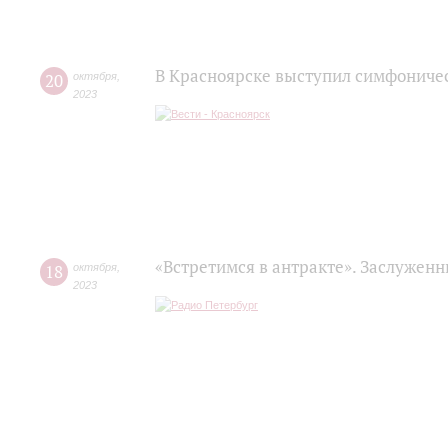
В Красноярске выступил симфониче
20
октября
,
2023
«Встретимся в антракте». Заслужен
18
октября
,
2023