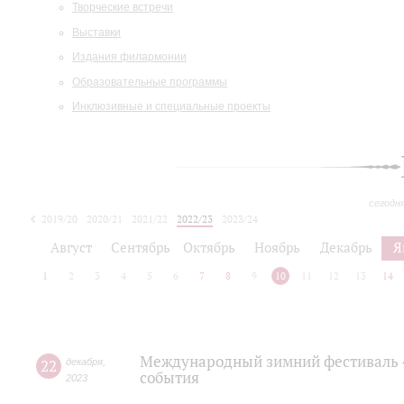
Творческие встречи
Выставки
Издания филармонии
Образовательные программы
Инклюзивные и специальные проекты
сегодн
2019/20
2020/21
2021/22
2022/23
2023/24
2024/25
2025/26
Август
Сентябрь
Октябрь
Ноябрь
Декабрь
Я
1
2
3
4
5
6
7
8
9
10
11
12
13
14
Международный зимний фестиваль 
22
декабря
,
события
2023