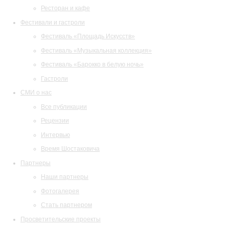
Ресторан и кафе
Фестивали и гастроли
Фестиваль «Площадь Искусств»
Фестиваль «Музыкальная коллекция»
Фестиваль «Барокко в белую ночь»
Гастроли
СМИ о нас
Все публикации
Рецензии
Интервью
Время Шостаковича
Партнеры
Наши партнеры
Фотогалерея
Стать партнером
Просветительские проекты