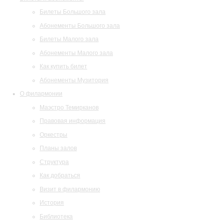
Билеты Большого зала
Абонементы Большого зала
Билеты Малого зала
Абонементы Малого зала
Как купить билет
Абонементы Музитория
О филармонии
Маэстро Темирканов
Правовая информация
Оркестры
Планы залов
Структура
Как добраться
Визит в филармонию
История
Библиотека