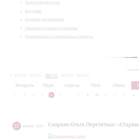
Творческие встречи
Выставки
Издания филармонии
Образовательные программы
Инклюзивные и специальные проекты
сегодн
2019/20
2020/21
2021/22
2022/23
2023/24
2024/25
2025/26
Февраль
Март
Апрель
Май
Июнь
1
2
3
4
5
6
7
8
9
10
11
12
13
14
Сопрано Ольга Перетятько: «Стараю
27
апреля
,
2023