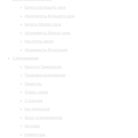
Билеты Большого зала
Абонементы Большого зала
Билеты Малого зала
Абонементы Малого зала
Как купить билет
Абонементы Музитория
О филармонии
Маэстро Темирканов
Правовая информация
Оркестры
Планы залов
Структура
Как добраться
Визит в филармонию
История
Библиотека