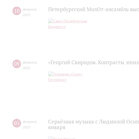
Петербургский МолОт-ансамбль вы
10
февраля
,
2023
«Георгий Свиридов. Контрасты эпох
09
февраля
,
2023
Серьёзная музыка с Людмилой Осипо
05
февраля
,
января
2023