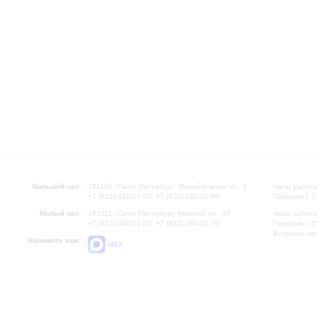
Большой зал:
191186, Санкт-Петербург, Михайловская ул., 2
Часы работы
+7 (812) 240-01-00, +7 (812) 240-01-80
Перерыв с 1
Малый зал:
191011, Санкт-Петербург, Невский пр., 30
Часы работы
+7 (812) 240-01-00, +7 (812) 240-01-70
Перерыв с 1
Вопросы на
Напишите нам:
MAX