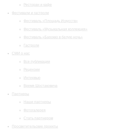
Ресторан и кафе
Фестивали и гастроли
Фестиваль «Площадь Искусств»
Фестиваль «Музыкальная коллекция»
Фестиваль «Барокко в белую ночь»
Гастроли
СМИ о нас
Все публикации
Рецензии
Интервью
Время Шостаковича
Партнеры
Наши партнеры
Фотогалерея
Стать партнером
Просветительские проекты