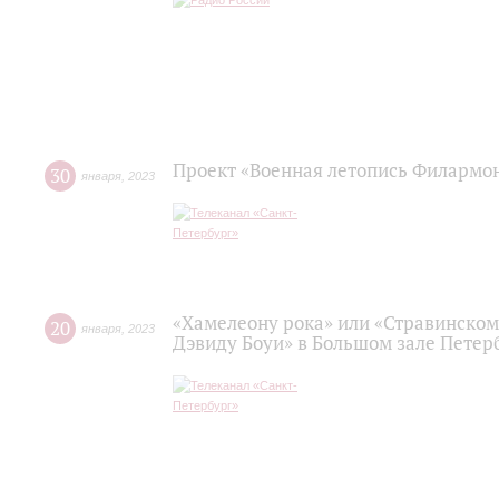
Проект «Военная летопись Филармо
30
января
,
2023
«Хамелеону рока» или «Стравинском
20
января
,
2023
Дэвиду Боуи» в Большом зале Пете