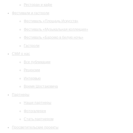
Ресторан и кафе
Фестивали и гастроли
Фестиваль «Площадь Искусств»
Фестиваль «Музыкальная коллекция»
Фестиваль «Барокко в белую ночь»
Гастроли
СМИ о нас
Все публикации
Рецензии
Интервью
Время Шостаковича
Партнеры
Наши партнеры
Фотогалерея
Стать партнером
Просветительские проекты