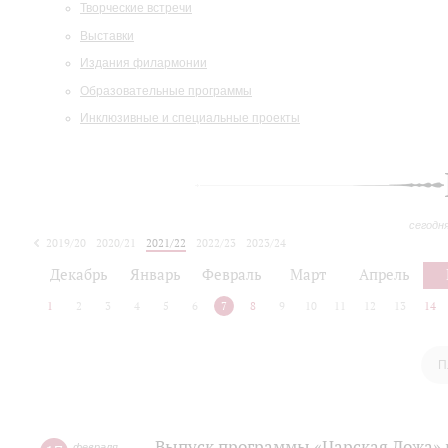
Творческие встречи
Выставки
Издания филармонии
Образовательные программы
Инклюзивные и специальные проекты
сегодн
2019/20
2020/21
2021/22
2022/23
2023/24
2024/25
2025/26
Декабрь
Январь
Февраль
Март
Апрель
1
2
3
4
5
6
7
8
9
10
11
12
13
14
П
Выпуск программы «Царская Ложа»
февраля
,