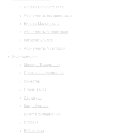
Билеты Большого зала
Абонементы Большого зала
Билеты Малого зала
Абонементы Малого зала
Как купить билет
Абонементы Музитория
О филармонии
Маэстро Темирканов
Правовая информация
Оркестры
Планы залов
Структура
Как добраться
Визит в филармонию
История
Библиотека