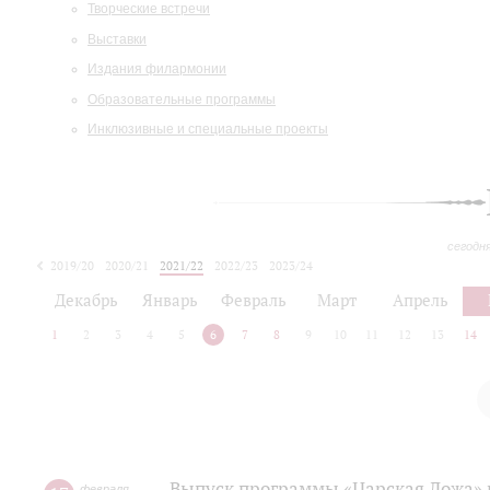
Творческие встречи
Выставки
Издания филармонии
Образовательные программы
Инклюзивные и специальные проекты
сегодн
2019/20
2020/21
2021/22
2022/23
2023/24
2024/25
2025/26
Декабрь
Январь
Февраль
Март
Апрель
1
2
3
4
5
6
7
8
9
10
11
12
13
14
Выпуск программы «Царская Ложа»
февраля
,