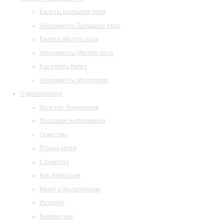
Билеты Большого зала
Абонементы Большого зала
Билеты Малого зала
Абонементы Малого зала
Как купить билет
Абонементы Музитория
О филармонии
Маэстро Темирканов
Правовая информация
Оркестры
Планы залов
Структура
Как добраться
Визит в филармонию
История
Библиотека