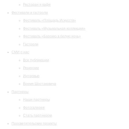
Ресторан и кафе
Фестивали и гастроли
Фестиваль «Площадь Искусств»
Фестиваль «Музыкальная коллекция»
Фестиваль «Барокко в белую ночь»
Гастроли
СМИ о нас
Все публикации
Рецензии
Интервью
Время Шостаковича
Партнеры
Наши партнеры
Фотогалерея
Стать партнером
Просветительские проекты