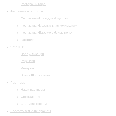
Ресторан и кафе
Фестивали и гастроли
Фестиваль «Площадь Искусств»
Фестиваль «Музыкальная коллекция»
Фестиваль «Барокко в белую ночь»
Гастроли
СМИ о нас
Все публикации
Рецензии
Интервью
Время Шостаковича
Партнеры
Наши партнеры
Фотогалерея
Стать партнером
Просветительские проекты