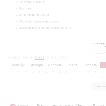
Творческие встречи
Выставки
Издания филармонии
Образовательные программы
Инклюзивные и специальные проекты
сегодня 
2019/20
2020/21
2021/22
2022/23
2023/24
2024/25
2025/26
Декабрь
Январь
Февраль
Март
Апрель
1
2
3
4
5
6
7
8
9
10
11
12
13
14
Телекан
Выпуск программы «Царская Ложа»
февраля
,