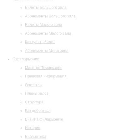
Билеты Большого зала
Абонементы Большого зала
Билеты Малого зала
Абонементы Малого зала
Как купить билет
Абонементы Музитория
О филармонии
Маэстро Темирканов
Правовая информация
Оркестры
Планы залов
Структура
Как добраться
Визит в филармонию
История
Библиотека