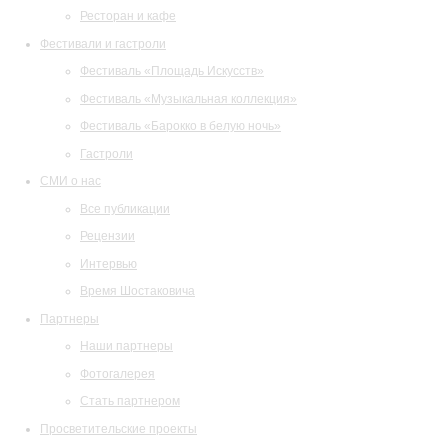
Ресторан и кафе
Фестивали и гастроли
Фестиваль «Площадь Искусств»
Фестиваль «Музыкальная коллекция»
Фестиваль «Барокко в белую ночь»
Гастроли
СМИ о нас
Все публикации
Рецензии
Интервью
Время Шостаковича
Партнеры
Наши партнеры
Фотогалерея
Стать партнером
Просветительские проекты