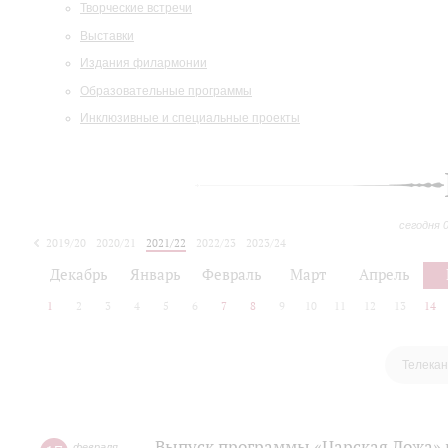
Творческие встречи
Выставки
Издания филармонии
Образовательные программы
Инклюзивные и специальные проекты
сегодня 
2019/20
2020/21
2021/22
2022/23
2023/24
2024/25
2025/26
Декабрь
Январь
Февраль
Март
Апрель
1
2
3
4
5
6
7
8
9
10
11
12
13
14
Телекан
Выпуск программы «Царская Ложа»
февраля
,