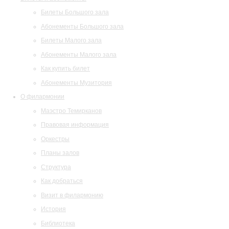
Билеты Большого зала
Абонементы Большого зала
Билеты Малого зала
Абонементы Малого зала
Как купить билет
Абонементы Музитория
О филармонии
Маэстро Темирканов
Правовая информация
Оркестры
Планы залов
Структура
Как добраться
Визит в филармонию
История
Библиотека