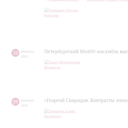
Петербургский МолОт-ансамбль вы
10
февраля
,
2023
«Георгий Свиридов. Контрасты эпох
09
февраля
,
2023