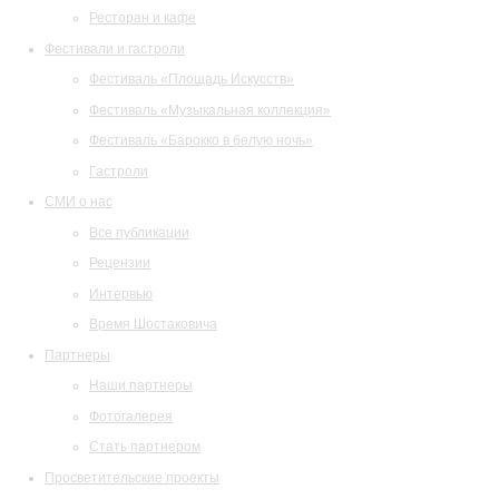
Ресторан и кафе
Фестивали и гастроли
Фестиваль «Площадь Искусств»
Фестиваль «Музыкальная коллекция»
Фестиваль «Барокко в белую ночь»
Гастроли
СМИ о нас
Все публикации
Рецензии
Интервью
Время Шостаковича
Партнеры
Наши партнеры
Фотогалерея
Стать партнером
Просветительские проекты