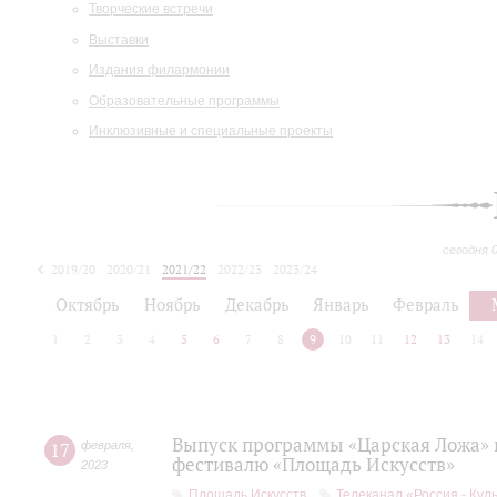
Творческие встречи
Выставки
Издания филармонии
Образовательные программы
Инклюзивные и специальные проекты
сегодня 
2019/20
2020/21
2021/22
2022/23
2023/24
2024/25
2025/26
Октябрь
Ноябрь
Декабрь
Январь
Февраль
1
2
3
4
5
6
7
8
9
10
11
12
13
14
Выпуск программы «Царская Ложа»
17
февраля
,
фестивалю «Площадь Искусств»
2023
Площадь Искусств
Телеканал «Россия - Кул