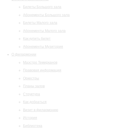
Билеты Большого зала
Абонементы Большого зала
Билеты Малого зала
Абонементы Малого зала
Как купить билет
Абонементы Музитория
О филармонии
Маэстро Темирканов
Правовая информация
Оркестры
Планы залов
Структура
Как добраться
Визит в филармонию
История
Библиотека