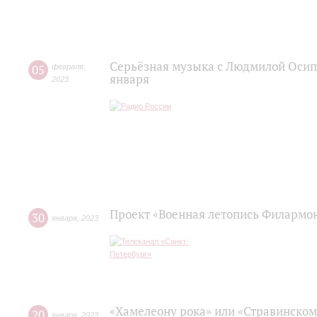
Серьёзная музыка с Людмилой Осипо
05
февраля
,
января
2023
Проект «Военная летопись Филармо
30
января
,
2023
«Хамелеону рока» или «Стравинском
20
января
,
2023