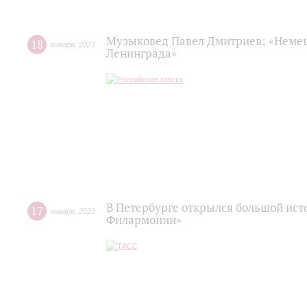
Музыковед Павел Дмитриев: «Немец
18
января
,
2023
Ленинграда»
В Петербурге открылся большой ист
17
января
,
2023
Филармонии»