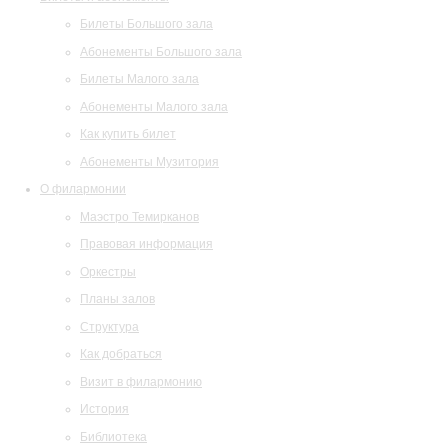
Билеты Большого зала
Абонементы Большого зала
Билеты Малого зала
Абонементы Малого зала
Как купить билет
Абонементы Музитория
О филармонии
Маэстро Темирканов
Правовая информация
Оркестры
Планы залов
Структура
Как добраться
Визит в филармонию
История
Библиотека