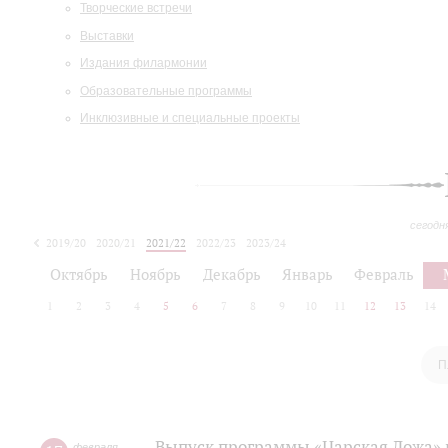
Творческие встречи
Выставки
Издания филармонии
Образовательные программы
Инклюзивные и специальные проекты
сегодн
2019/20
2020/21
2021/22
2022/23
2023/24
2024/25
2025/26
Октябрь
Ноябрь
Декабрь
Январь
Февраль
1
2
3
4
5
6
7
8
9
10
11
12
13
14
П
Выпуск программы «Царская Ложа»
февраля
,