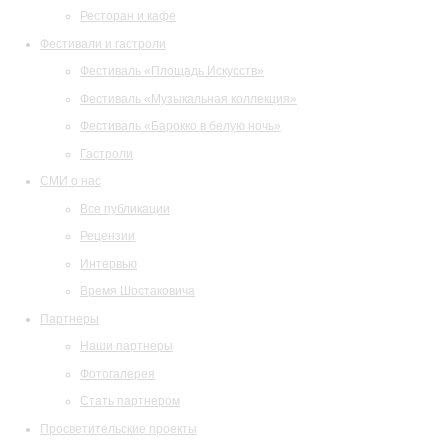
Ресторан и кафе
Фестивали и гастроли
Фестиваль «Площадь Искусств»
Фестиваль «Музыкальная коллекция»
Фестиваль «Барокко в белую ночь»
Гастроли
СМИ о нас
Все публикации
Рецензии
Интервью
Время Шостаковича
Партнеры
Наши партнеры
Фотогалерея
Стать партнером
Просветительские проекты