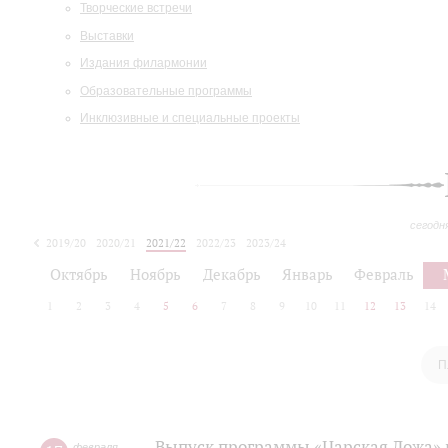
Творческие встречи
Выставки
Издания филармонии
Образовательные программы
Инклюзивные и специальные проекты
сегодн
2019/20
2020/21
2021/22
2022/23
2023/24
2024/25
2025/26
Октябрь
Ноябрь
Декабрь
Январь
Февраль
1
2
3
4
5
6
7
8
9
10
11
12
13
14
П
Выпуск программы «Царская Ложа»
февраля
,