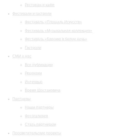
Ресторан и кафе
Фестивали и гастроли
Фестиваль «Площадь Искусств»
Фестиваль «Музыкальная коллекция»
Фестиваль «Барокко в белую ночь»
Гастроли
СМИ о нас
Все публикации
Рецензии
Интервью
Время Шостаковича
Партнеры
Наши партнеры
Фотогалерея
Стать партнером
Просветительские проекты