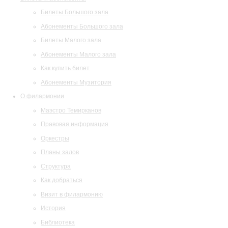
Билеты Большого зала
Абонементы Большого зала
Билеты Малого зала
Абонементы Малого зала
Как купить билет
Абонементы Музитория
О филармонии
Маэстро Темирканов
Правовая информация
Оркестры
Планы залов
Структура
Как добраться
Визит в филармонию
История
Библиотека