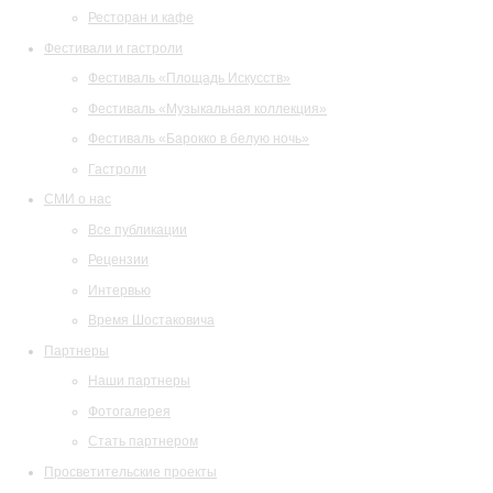
Ресторан и кафе
Фестивали и гастроли
Фестиваль «Площадь Искусств»
Фестиваль «Музыкальная коллекция»
Фестиваль «Барокко в белую ночь»
Гастроли
СМИ о нас
Все публикации
Рецензии
Интервью
Время Шостаковича
Партнеры
Наши партнеры
Фотогалерея
Стать партнером
Просветительские проекты