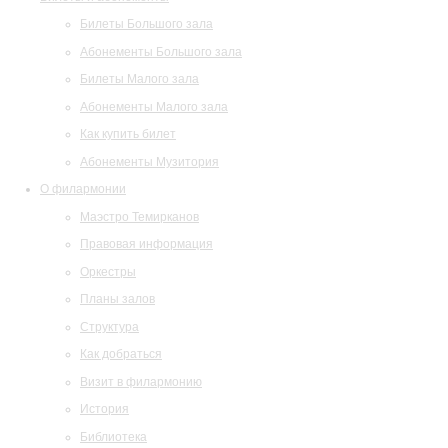
Билеты Большого зала
Абонементы Большого зала
Билеты Малого зала
Абонементы Малого зала
Как купить билет
Абонементы Музитория
О филармонии
Маэстро Темирканов
Правовая информация
Оркестры
Планы залов
Структура
Как добраться
Визит в филармонию
История
Библиотека