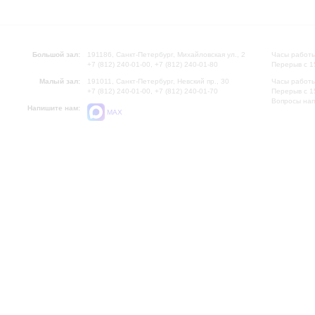
Большой зал:
191186, Санкт-Петербург, Михайловская ул., 2
Часы работы
+7 (812) 240-01-00, +7 (812) 240-01-80
Перерыв с 1
Малый зал:
191011, Санкт-Петербург, Невский пр., 30
Часы работы
+7 (812) 240-01-00, +7 (812) 240-01-70
Перерыв с 1
Вопросы на
Напишите нам:
MAX