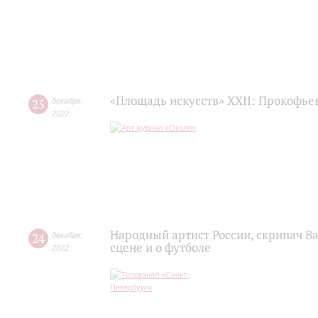
«Площадь искусств» XXII: Прокофьев
25
декабря
,
2022
Народный артист России, скрипач В
24
декабря
,
сцене и о футболе
2022