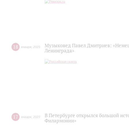
Музыковед Павел Дмитриев: «Немец
18
января
,
2023
Ленинграда»
В Петербурге открылся большой ист
17
января
,
2023
Филармонии»