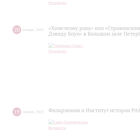
«Хамелеону рока» или «Стравинском
20
января
,
2023
Дэвиду Боуи» в Большом зале Пете
Филармония и Институт истории РАН
19
января
,
2023