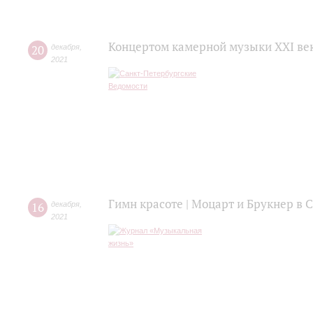
Концертом камерной музыки XXI век
20
декабря
,
2021
Гимн красоте | Моцарт и Брукнер в
16
декабря
,
2021