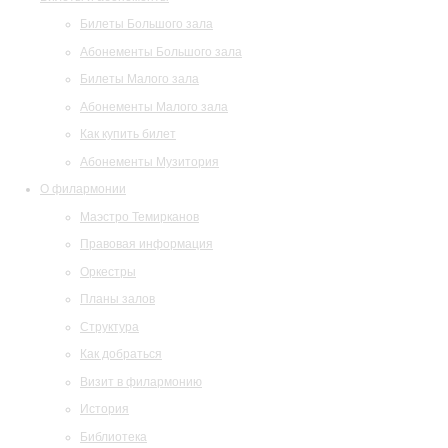
Билеты Большого зала
Абонементы Большого зала
Билеты Малого зала
Абонементы Малого зала
Как купить билет
Абонементы Музитория
О филармонии
Маэстро Темирканов
Правовая информация
Оркестры
Планы залов
Структура
Как добраться
Визит в филармонию
История
Библиотека