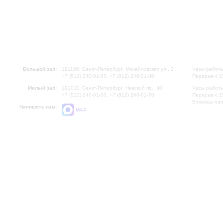
Большой зал:
191186, Санкт-Петербург, Михайловская ул., 2
Часы работы
+7 (812) 240-01-00, +7 (812) 240-01-80
Перерыв с 1
Малый зал:
191011, Санкт-Петербург, Невский пр., 30
Часы работы
+7 (812) 240-01-00, +7 (812) 240-01-70
Перерыв с 1
Вопросы на
Напишите нам:
MAX