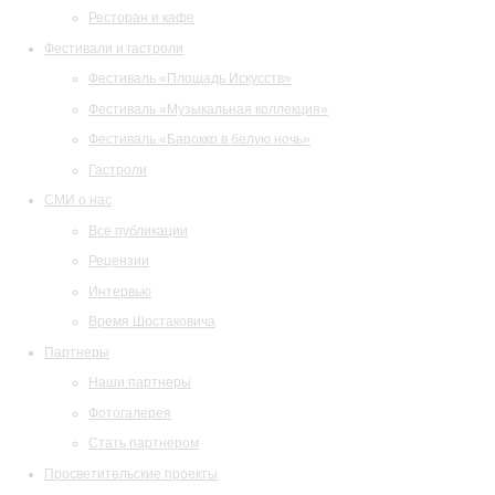
Ресторан и кафе
Фестивали и гастроли
Фестиваль «Площадь Искусств»
Фестиваль «Музыкальная коллекция»
Фестиваль «Барокко в белую ночь»
Гастроли
СМИ о нас
Все публикации
Рецензии
Интервью
Время Шостаковича
Партнеры
Наши партнеры
Фотогалерея
Стать партнером
Просветительские проекты