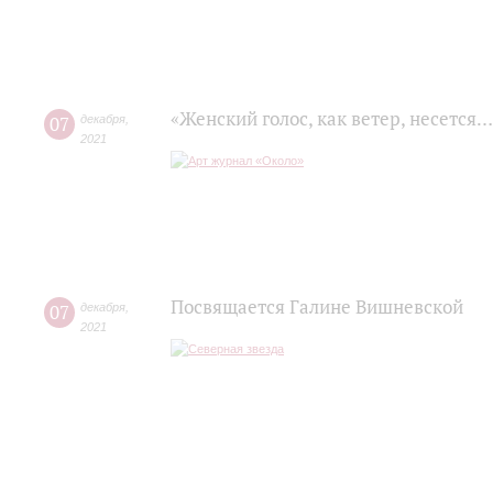
«Женский голос, как ветер, несется…
07
декабря
,
2021
Посвящается Галине Вишневской
07
декабря
,
2021