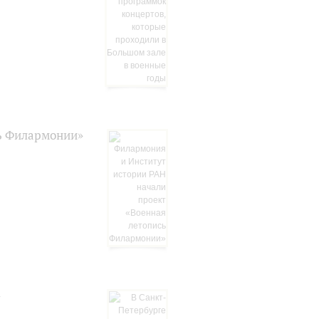
сь Филармонии»
»