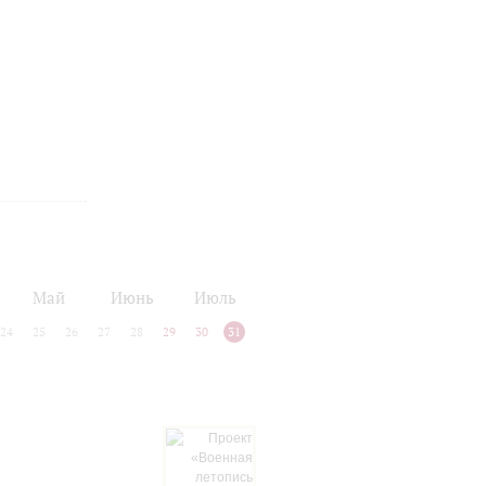
Май
Июнь
Июль
24
25
26
27
28
29
30
31