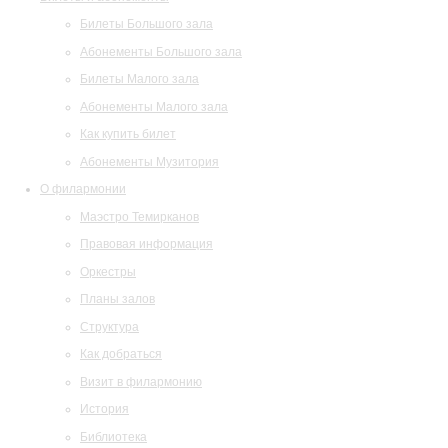
Билеты Большого зала
Абонементы Большого зала
Билеты Малого зала
Абонементы Малого зала
Как купить билет
Абонементы Музитория
О филармонии
Маэстро Темирканов
Правовая информация
Оркестры
Планы залов
Структура
Как добраться
Визит в филармонию
История
Библиотека