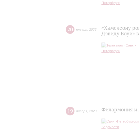
«Хамелеону ро
20
января
,
2023
Дэвиду Боуи» 
Филармония и 
19
января
,
2023