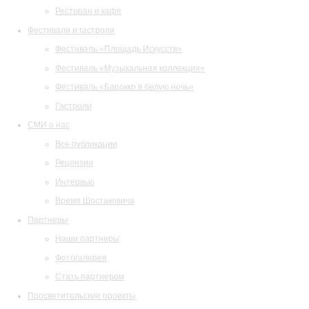
Ресторан и кафе
Фестивали и гастроли
Фестиваль «Площадь Искусств»
Фестиваль «Музыкальная коллекция»
Фестиваль «Барокко в белую ночь»
Гастроли
СМИ о нас
Все публикации
Рецензии
Интервью
Время Шостаковича
Партнеры
Наши партнеры
Фотогалерея
Стать партнером
Просветительские проекты