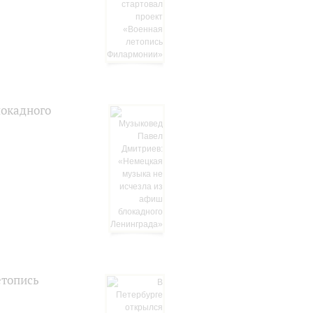
локадного
етопись