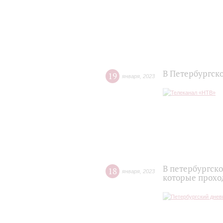
В Петербургск
19
января
,
2023
В петербургск
18
января
,
2023
которые прохо