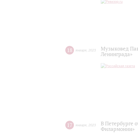
Музыковед Пав
18
января
,
2023
Ленинграда»
В Петербурге 
17
января
,
2023
Филармонии»