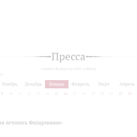
Пресса
сегодня 08 августа 2026, суббота
24
Ноябрь
Декабрь
Январь
Февраль
Март
Апрель
9
10
11
12
13
14
15
16
17
18
19
20
21
22
23
ая летопись Филармонии»