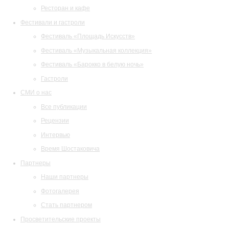
Ресторан и кафе
Фестивали и гастроли
Фестиваль «Площадь Искусств»
Фестиваль «Музыкальная коллекция»
Фестиваль «Барокко в белую ночь»
Гастроли
СМИ о нас
Все публикации
Рецензии
Интервью
Время Шостаковича
Партнеры
Наши партнеры
Фотогалерея
Стать партнером
Просветительские проекты