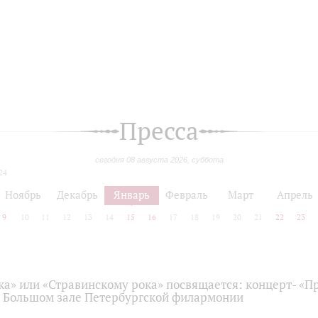
Пресса
сегодня 08 августа 2026, суббота
24
Ноябрь
Декабрь
Январь
Февраль
Март
Апрель
9
10
11
12
13
14
15
16
17
18
19
20
21
22
23
ка» или «Стравинскому рока» посвящается: концерт- «
в Большом зале Петербургской филармонии