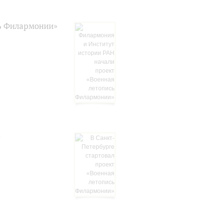
сь Филармонии»
»