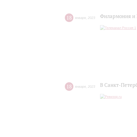
Филармония и 
18
января
,
2023
В Санкт-Петер
18
января
,
2023