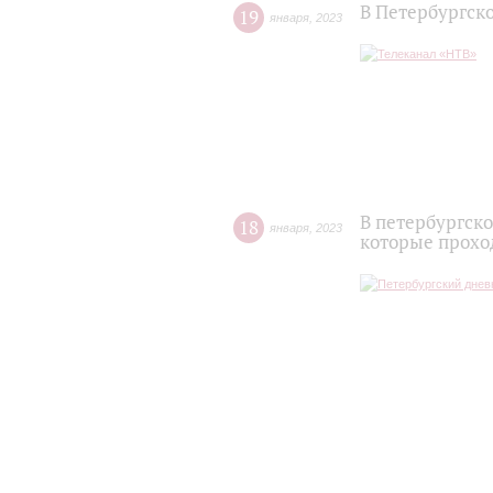
В Петербургск
19
января
,
2023
В петербургск
18
января
,
2023
которые прохо