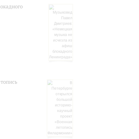
локадного
етопись