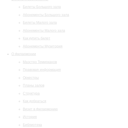
Билеты Большого зала
Абонементы Большого зала
Билеты Малого зала
Абонементы Малого зала
Как купить билет
Абонементы Музитория
О филармонии
Маэстро Темирканов
Правовая информация
Оркестры
Планы залов
Структура
Как добраться
Визит в филармонию
История
Библиотека