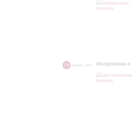
Филармония и 
19
января
,
2023