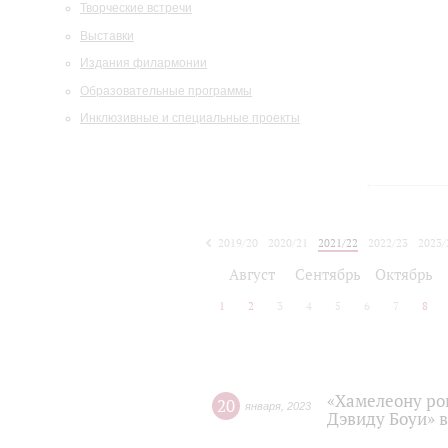
Творческие встречи
Выставки
Издания филармонии
Образовательные программы
Инклюзивные и специальные проекты
2019/20
2020/21
2021/22
2022/23
2023/
2024/25
2025/26
Август
Сентябрь
Октябрь
1
2
3
4
5
6
7
8
«Хамелеону ро
20
января
,
2023
Дэвиду Боуи» 