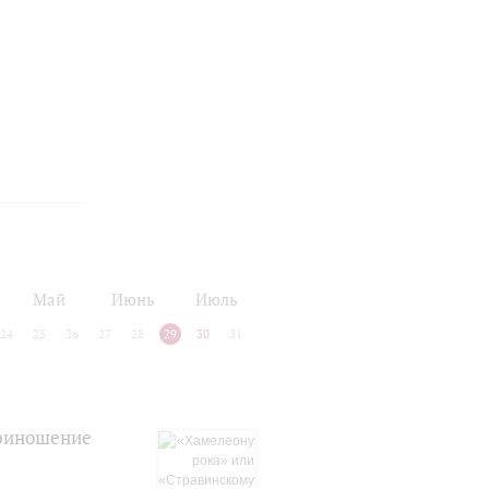
Май
Июнь
Июль
24
25
26
27
28
29
30
31
Приношение