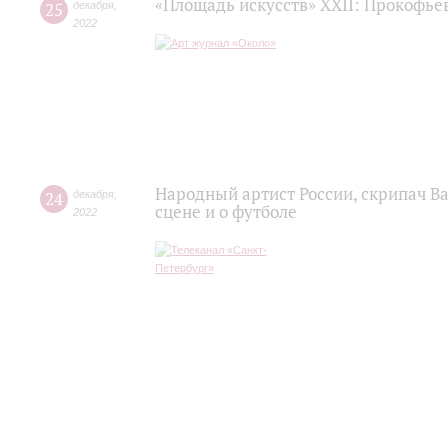
«Площадь искусств» XXII: Прокофьев
25
декабря
,
2022
Народный артист России, скрипач В
24
декабря
,
сцене и о футболе
2022