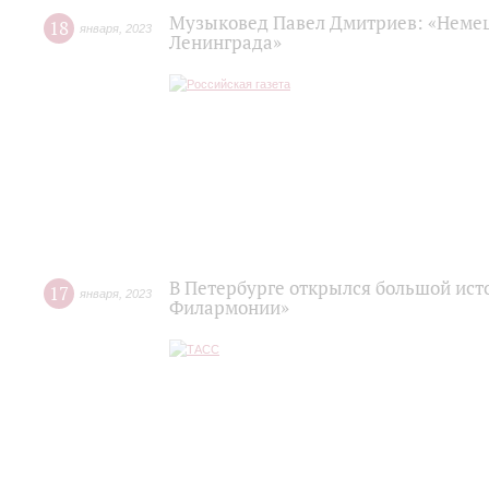
Музыковед Павел Дмитриев: «Немец
18
января
,
2023
Ленинграда»
В Петербурге открылся большой ист
17
января
,
2023
Филармонии»