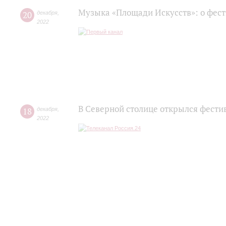
Музыка «Площади Искусств»: о фес
20
декабря
,
2022
В Северной столице открылся фести
18
декабря
,
2022