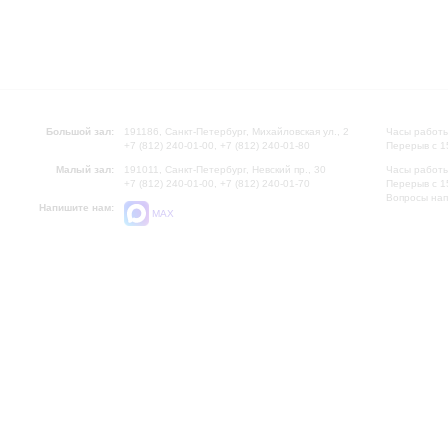
Большой зал:
191186, Санкт-Петербург, Михайловская ул., 2
Часы работы
+7 (812) 240-01-00, +7 (812) 240-01-80
Перерыв с 1
Малый зал:
191011, Санкт-Петербург, Невский пр., 30
Часы работы
+7 (812) 240-01-00, +7 (812) 240-01-70
Перерыв с 1
Вопросы на
Напишите нам:
MAX