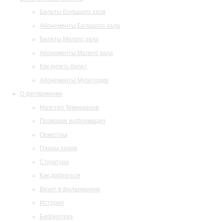
Билеты Большого зала
Абонементы Большого зала
Билеты Малого зала
Абонементы Малого зала
Как купить билет
Абонементы Музитория
О филармонии
Маэстро Темирканов
Правовая информация
Оркестры
Планы залов
Структура
Как добраться
Визит в филармонию
История
Библиотека