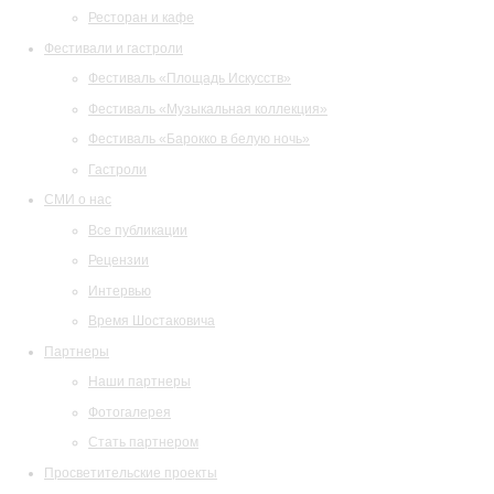
Ресторан и кафе
Фестивали и гастроли
Фестиваль «Площадь Искусств»
Фестиваль «Музыкальная коллекция»
Фестиваль «Барокко в белую ночь»
Гастроли
СМИ о нас
Все публикации
Рецензии
Интервью
Время Шостаковича
Партнеры
Наши партнеры
Фотогалерея
Стать партнером
Просветительские проекты