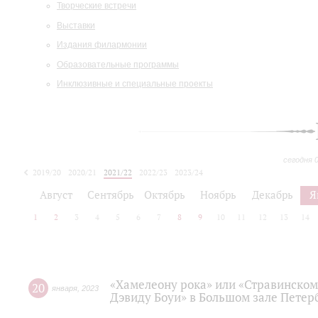
Творческие встречи
Выставки
Издания филармонии
Образовательные программы
Инклюзивные и специальные проекты
сегодня 
2019/20
2020/21
2021/22
2022/23
2023/24
2024/25
2025/26
Август
Сентябрь
Октябрь
Ноябрь
Декабрь
Я
1
2
3
4
5
6
7
8
9
10
11
12
13
14
«Хамелеону рока» или «Стравинском
20
января
,
2023
Дэвиду Боуи» в Большом зале Пете