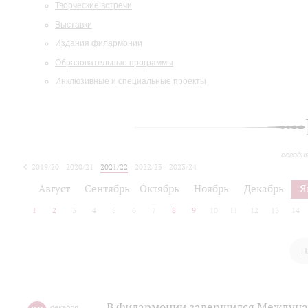
Творческие встречи
Выставки
Издания филармонии
Образовательные программы
Инклюзивные и специальные проекты
сегодн
2019/20
2020/21
2021/22
2022/23
2023/24
2024/25
2025/26
Август
Сентябрь
Октябрь
Ноябрь
Декабрь
Я
1
2
3
4
5
6
7
8
9
10
11
12
13
14
П
В Филармонии завершился Междуна
декабря
,