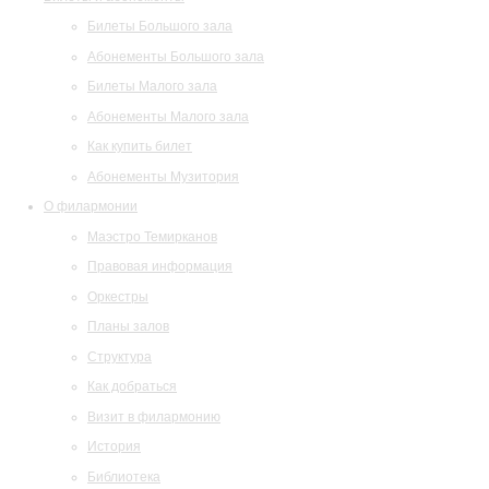
Билеты Большого зала
Абонементы Большого зала
Билеты Малого зала
Абонементы Малого зала
Как купить билет
Абонементы Музитория
О филармонии
Маэстро Темирканов
Правовая информация
Оркестры
Планы залов
Структура
Как добраться
Визит в филармонию
История
Библиотека