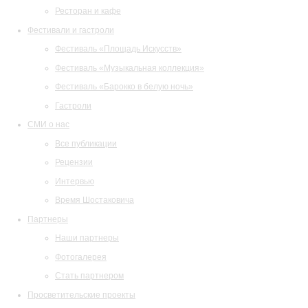
Ресторан и кафе
Фестивали и гастроли
Фестиваль «Площадь Искусств»
Фестиваль «Музыкальная коллекция»
Фестиваль «Барокко в белую ночь»
Гастроли
СМИ о нас
Все публикации
Рецензии
Интервью
Время Шостаковича
Партнеры
Наши партнеры
Фотогалерея
Стать партнером
Просветительские проекты