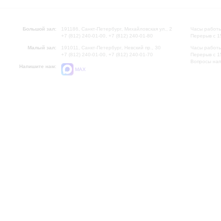
Большой зал:
191186, Санкт-Петербург, Михайловская ул., 2
Часы работы
+7 (812) 240-01-00, +7 (812) 240-01-80
Перерыв с 1
Малый зал:
191011, Санкт-Петербург, Невский пр., 30
Часы работы
+7 (812) 240-01-00, +7 (812) 240-01-70
Перерыв с 1
Вопросы на
Напишите нам:
MAX