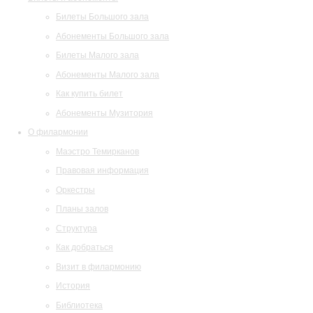
Билеты Большого зала
Абонементы Большого зала
Билеты Малого зала
Абонементы Малого зала
Как купить билет
Абонементы Музитория
О филармонии
Маэстро Темирканов
Правовая информация
Оркестры
Планы залов
Структура
Как добраться
Визит в филармонию
История
Библиотека