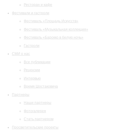
Ресторан и кафе
Фестивали и гастроли
Фестиваль «Площадь Искусств»
Фестиваль «Музыкальная коллекция»
Фестиваль «Барокко в белую ночь»
Гастроли
СМИ о нас
Все публикации
Рецензии
Интервью
Время Шостаковича
Партнеры
Наши партнеры
Фотогалерея
Стать партнером
Просветительские проекты