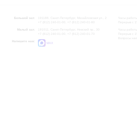
Большой зал:
191186, Санкт-Петербург, Михайловская ул., 2
Часы работы
+7 (812) 240-01-00, +7 (812) 240-01-80
Перерыв с 1
Малый зал:
191011, Санкт-Петербург, Невский пр., 30
Часы работы
+7 (812) 240-01-00, +7 (812) 240-01-70
Перерыв с 1
Вопросы на
Напишите нам:
MAX