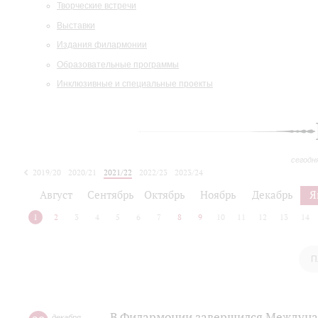
Творческие встречи
Выставки
Издания филармонии
Образовательные программы
Инклюзивные и специальные проекты
сегодн
2019/20
2020/21
2021/22
2022/23
2023/24
2024/25
2025/26
Август
Сентябрь
Октябрь
Ноябрь
Декабрь
Я
1
2
3
4
5
6
7
8
9
10
11
12
13
14
П
В Филармонии завершился Междуна
декабря
,