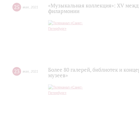
«Музыкальная коллекция»: XV межд
25
мая
,
2021
филармонии
Более 80 галерей, библиотек и конц
23
мая
,
2021
музеев»