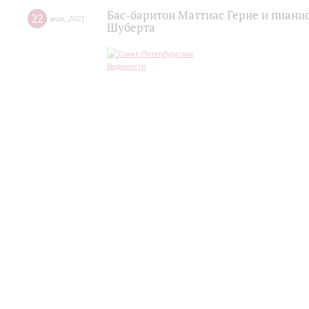
Бас-баритон Маттиас Герне и пиани
22
мая
,
2021
Шуберта