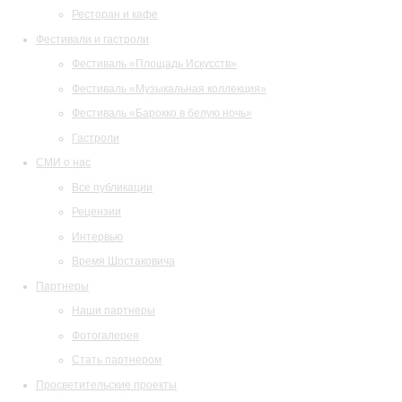
Ресторан и кафе
Фестивали и гастроли
Фестиваль «Площадь Искусств»
Фестиваль «Музыкальная коллекция»
Фестиваль «Барокко в белую ночь»
Гастроли
СМИ о нас
Все публикации
Рецензии
Интервью
Время Шостаковича
Партнеры
Наши партнеры
Фотогалерея
Стать партнером
Просветительские проекты