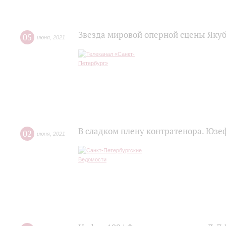
Звезда мировой оперной сцены Яку
05
июня
,
2021
В сладком плену контратенора. Юзе
02
июня
,
2021