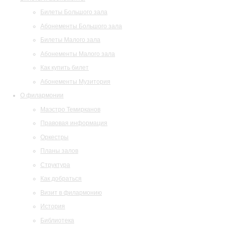
Билеты Большого зала
Абонементы Большого зала
Билеты Малого зала
Абонементы Малого зала
Как купить билет
Абонементы Музитория
О филармонии
Маэстро Темирканов
Правовая информация
Оркестры
Планы залов
Структура
Как добраться
Визит в филармонию
История
Библиотека