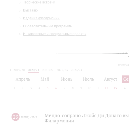
Творческие встречи
Выставки
Издания филармонии
Образовательные программы
Инклюзивные и специальные проекты
сегодн
2019/20
2020/21
2021/22
2022/23
2023/24
2024/25
2025/26
Апрель
Май
Июнь
Июль
Август
Се
1
2
3
4
5
6
7
8
9
10
11
12
13
14
Меццо-сопрано Джойс Ди Донато вы
23
июня
,
2021
Филармонии