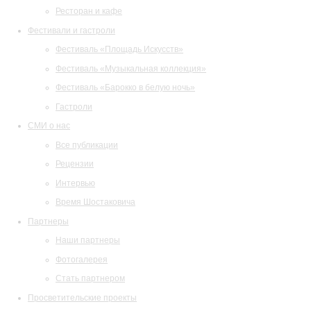
Ресторан и кафе
Фестивали и гастроли
Фестиваль «Площадь Искусств»
Фестиваль «Музыкальная коллекция»
Фестиваль «Барокко в белую ночь»
Гастроли
СМИ о нас
Все публикации
Рецензии
Интервью
Время Шостаковича
Партнеры
Наши партнеры
Фотогалерея
Стать партнером
Просветительские проекты