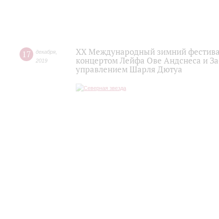
XX Международный зимний фестивал
17
декабря
,
концертом Лейфа Ове Андснеса и За
2019
управлением Шарля Дютуа