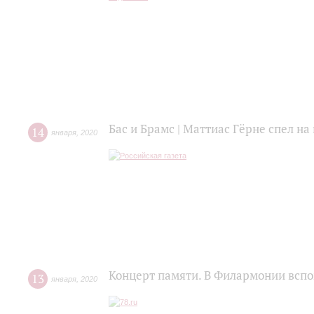
Бас и Брамс | Маттиас Гёрне спел н
14
января
,
2020
Концерт памяти. В Филармонии всп
13
января
,
2020