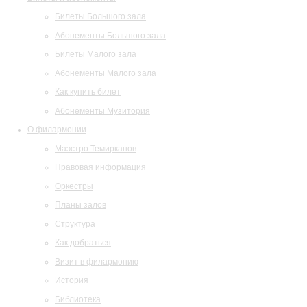
Билеты Большого зала
Абонементы Большого зала
Билеты Малого зала
Абонементы Малого зала
Как купить билет
Абонементы Музитория
О филармонии
Маэстро Темирканов
Правовая информация
Оркестры
Планы залов
Структура
Как добраться
Визит в филармонию
История
Библиотека