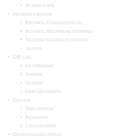
Ресторан и кафе
Фестивали и гастроли
Фестиваль «Площадь Искусств»
Фестиваль «Музыкальная коллекция»
Фестиваль «Барокко в белую ночь»
Гастроли
СМИ о нас
Все публикации
Рецензии
Интервью
Время Шостаковича
Партнеры
Наши партнеры
Фотогалерея
Стать партнером
Просветительские проекты