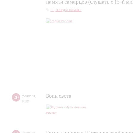
памяти самарцев (слушать с 15-й м
партитура памяти
Воин света
20
февраля
,
2022
Гимны природе | Исторический кон
февраля
,