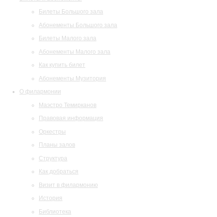
Билеты Большого зала
Абонементы Большого зала
Билеты Малого зала
Абонементы Малого зала
Как купить билет
Абонементы Музитория
О филармонии
Маэстро Темирканов
Правовая информация
Оркестры
Планы залов
Структура
Как добраться
Визит в филармонию
История
Библиотека