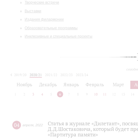
Творческие встречи
Выставки
Издания филармонии
Образовательные программы
Инклюзивные и специальные проекты
сегодн
2019/20
2020/21
2021/22
2022/23
2023/24
2024/25
2025/26
Ноябрь
Декабрь
Январь
Февраль
Март
А
1
2
3
4
5
6
7
8
9
10
11
12
13
14
Статья в журнале «Дилетант», посв
04
апреля
,
2022
Д.Д.Шостаковича, который будет пр
«Партитура памяти»