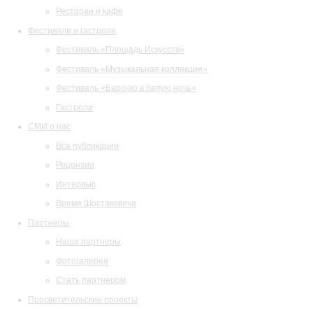
Ресторан и кафе
Фестивали и гастроли
Фестиваль «Площадь Искусств»
Фестиваль «Музыкальная коллекция»
Фестиваль «Барокко в белую ночь»
Гастроли
СМИ о нас
Все публикации
Рецензии
Интервью
Время Шостаковича
Партнеры
Наши партнеры
Фотогалерея
Стать партнером
Просветительские проекты