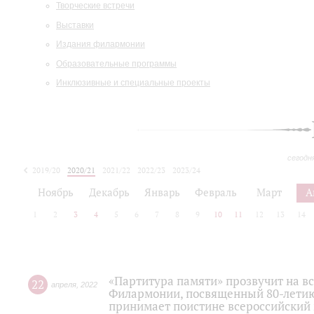
Творческие встречи
Выставки
Издания филармонии
Образовательные программы
Инклюзивные и специальные проекты
сегодн
2019/20
2020/21
2021/22
2022/23
2023/24
2024/25
2025/26
Ноябрь
Декабрь
Январь
Февраль
Март
А
1
2
3
4
5
6
7
8
9
10
11
12
13
14
«Партитура памяти» прозвучит на в
22
апреля
,
2022
Филармонии, посвященный 80-лети
принимает поистине всероссийский