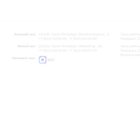
Большой зал:
191186, Санкт-Петербург, Михайловская ул., 2
Часы работы
+7 (812) 240-01-00, +7 (812) 240-01-80
Перерыв с 1
Малый зал:
191011, Санкт-Петербург, Невский пр., 30
Часы работы
+7 (812) 240-01-00, +7 (812) 240-01-70
Перерыв с 1
Вопросы на
Напишите нам:
MAX