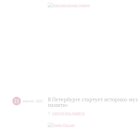
В Петербурге стартует историко-му
21
апреля
,
2022
памяти»
партитура памяти