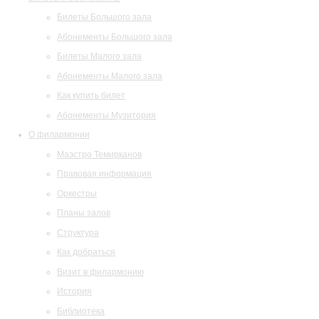
Билеты Большого зала
Абонементы Большого зала
Билеты Малого зала
Абонементы Малого зала
Как купить билет
Абонементы Музитория
О филармонии
Маэстро Темирканов
Правовая информация
Оркестры
Планы залов
Структура
Как добраться
Визит в филармонию
История
Библиотека