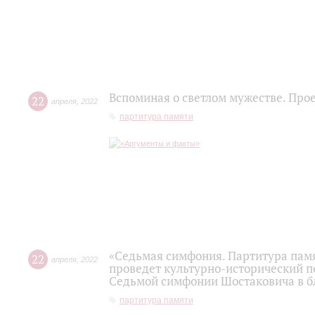
Вспоминая о светлом мужестве. Про
22
апреля
,
2022
партитура памяти
«Седьмая симфония. Партитура памя
22
апреля
,
2022
проведет культурно-исторический 
Седьмой симфонии Шостаковича в б
партитура памяти