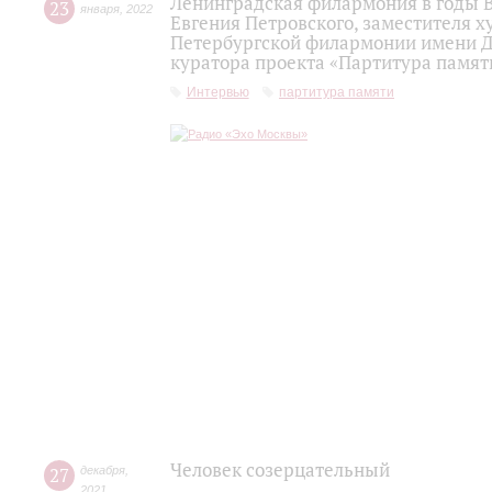
Ленинградская филармония в годы 
23
января
,
2022
Евгения Петровского, заместителя 
Петербургской филармонии имени Д.Д
куратора проекта «Партитура памят
Интервью
партитура памяти
Человек созерцательный
27
декабря
,
2021