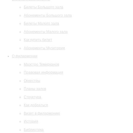
Билеты Большого зала
Абонементы Большого зала
Билеты Малого зала
Абонементы Малого зала
Как купить билет
Абонементы Музитория
О филармонии
Маэстро Темирканов
Правовая информация
Оркестры
Планы залов
Структура
Как добраться
Визит в филармонию
История
Библиотека