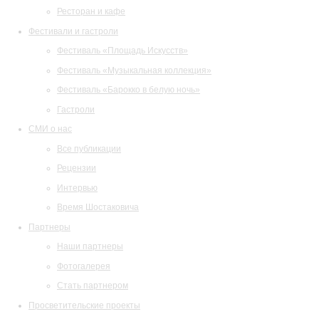
Ресторан и кафе
Фестивали и гастроли
Фестиваль «Площадь Искусств»
Фестиваль «Музыкальная коллекция»
Фестиваль «Барокко в белую ночь»
Гастроли
СМИ о нас
Все публикации
Рецензии
Интервью
Время Шостаковича
Партнеры
Наши партнеры
Фотогалерея
Стать партнером
Просветительские проекты