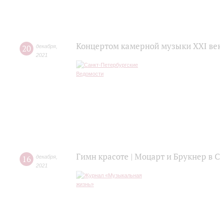
Концертом камерной музыки XXI век
20
декабря
,
2021
Гимн красоте | Моцарт и Брукнер в
16
декабря
,
2021