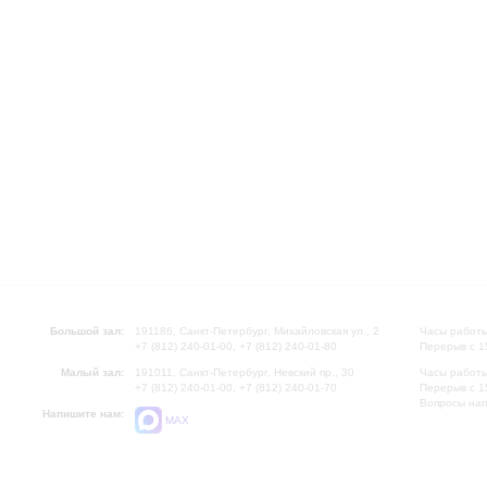
Большой зал:
191186, Санкт-Петербург, Михайловская ул., 2
Часы работы
+7 (812) 240-01-00, +7 (812) 240-01-80
Перерыв с 1
Малый зал:
191011, Санкт-Петербург, Невский пр., 30
Часы работы
+7 (812) 240-01-00, +7 (812) 240-01-70
Перерыв с 1
Вопросы на
Напишите нам:
MAX