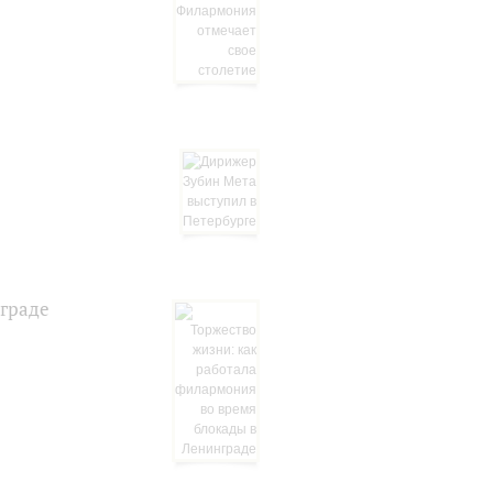
нграде