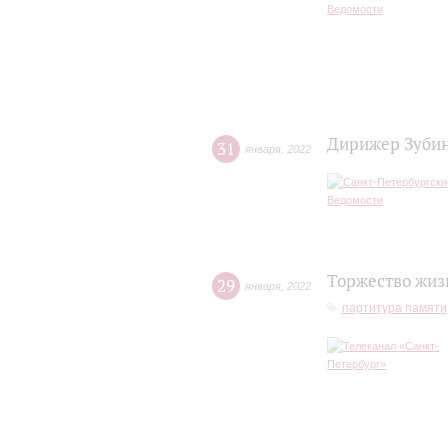
Дирижер Зубин
31
января
,
2022
Торжество жиз
29
января
,
2022
партитура памяти