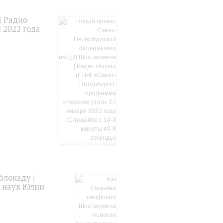
| Радио
 2022 года
локаду |
и наук Юлии