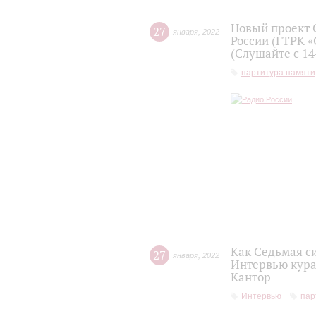
Новый проект 
27
января
,
2022
России (ГТРК «
(Слушайте с 14
партитура памяти
Как Седьмая с
27
января
,
2022
Интервью кура
Кантор
Интервью
пар