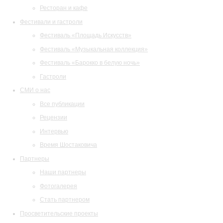
Ресторан и кафе
Фестивали и гастроли
Фестиваль «Площадь Искусств»
Фестиваль «Музыкальная коллекция»
Фестиваль «Барокко в белую ночь»
Гастроли
СМИ о нас
Все публикации
Рецензии
Интервью
Время Шостаковича
Партнеры
Наши партнеры
Фотогалерея
Стать партнером
Просветительские проекты