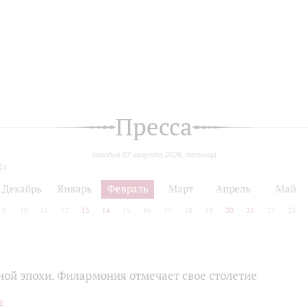
Пресса
сегодня 07 августа 2026, пятница
24
Декабрь
Январь
Февраль
Март
Апрель
Май
9
10
11
12
13
14
15
16
17
18
19
20
21
22
23
ной эпохи. Филармония отмечает свое столетие