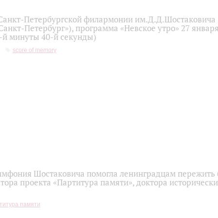
Санкт-Петербургской филармонии им.Д.Д.Шостаковича 
Санкт-Петербург»), программа «Невское утро» 27 января
-й минуты 40-й секунды)
score of memory
имфония Шостаковича помогла ленинградцам пережить б
тора проекта «Партитура памяти», доктора историческ
титура памяти