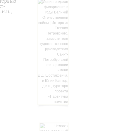
нтервью
кт-
и.н.,