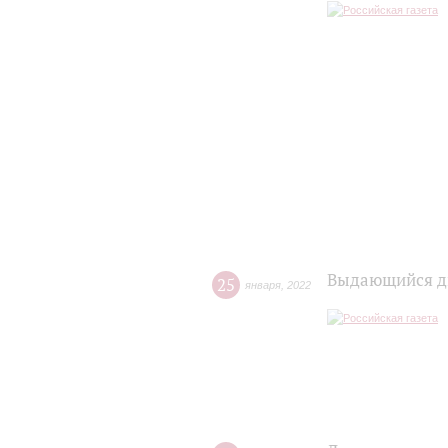
Выдающийся ди
25
января
,
2022