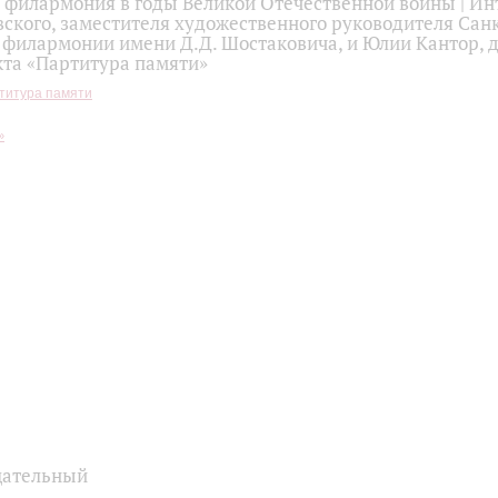
 филармония в годы Великой Отечественной войны | И
ского, заместителя художественного руководителя Сан
филармонии имени Д.Д. Шостаковича, и Юлии Кантор, д.
кта «Партитура памяти»
титура памяти
цательный