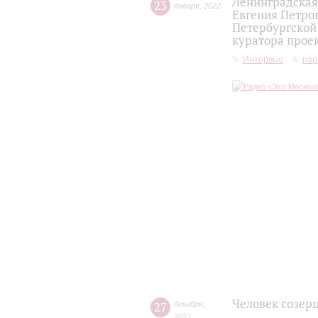
Ленинградская
23
января
,
2022
Евгения Петров
Петербургской 
куратора прое
Интервью
пар
Человек созер
27
декабря
,
2021