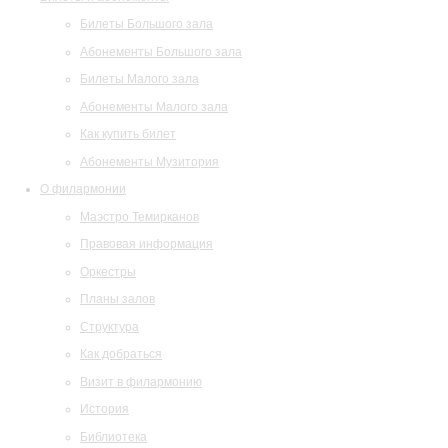
Билеты Большого зала
Абонементы Большого зала
Билеты Малого зала
Абонементы Малого зала
Как купить билет
Абонементы Музитория
О филармонии
Маэстро Темирканов
Правовая информация
Оркестры
Планы залов
Структура
Как добраться
Визит в филармонию
История
Библиотека