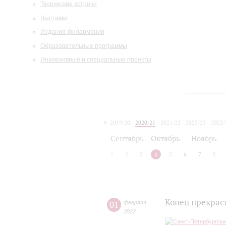
Творческие встречи
Выставки
Издания филармонии
Образовательные программы
Инклюзивные и специальные проекты
2019/20
2020/21
2021/22
2022/23
2023/
2024/25
2025/26
Сентябрь
Октябрь
Ноябрь
1
2
3
4
5
6
7
8
Конец прекрас
01
февраля
,
2022