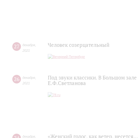
Человек созерцательный
27
декабря
,
2021
Под звуки классики. В Большом зал
26
декабря
,
Е.Ф.Светланова
2021
«Женский голос, как ветер, несется
декабря
,