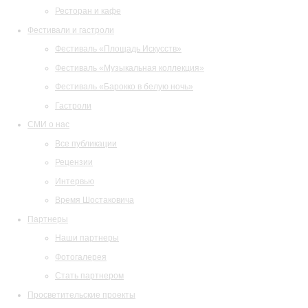
Ресторан и кафе
Фестивали и гастроли
Фестиваль «Площадь Искусств»
Фестиваль «Музыкальная коллекция»
Фестиваль «Барокко в белую ночь»
Гастроли
СМИ о нас
Все публикации
Рецензии
Интервью
Время Шостаковича
Партнеры
Наши партнеры
Фотогалерея
Стать партнером
Просветительские проекты