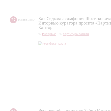
Как Седьмая симфония Шостаковича 
27
января
,
2022
Интервью куратора проекта «Партит
Кантор
Интервью
партитура памяти
Выдающийся дирижер Зубин Мета вы