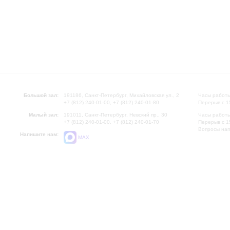
Большой зал:
191186, Санкт-Петербург, Михайловская ул., 2
Часы работы
+7 (812) 240-01-00, +7 (812) 240-01-80
Перерыв с 1
Малый зал:
191011, Санкт-Петербург, Невский пр., 30
Часы работы
+7 (812) 240-01-00, +7 (812) 240-01-70
Перерыв с 1
Вопросы на
Напишите нам:
MAX