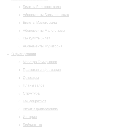
Билеты Большого зала
Абонементы Большого зала
Билеты Малого зала
Абонементы Малого зала
Как купить билет
Абонементы Музитория
О филармонии
Маэстро Темирканов
Правовая информация
Оркестры
Планы залов
Структура
Как добраться
Визит в филармонию
История
Библиотека