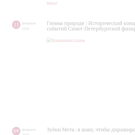
Гимны природе | Исторический кон
11
февраля
,
событий Санкт-Петербургской фила
2022
Зубин Мета: я живу, чтобы дирижир
09
февраля
,