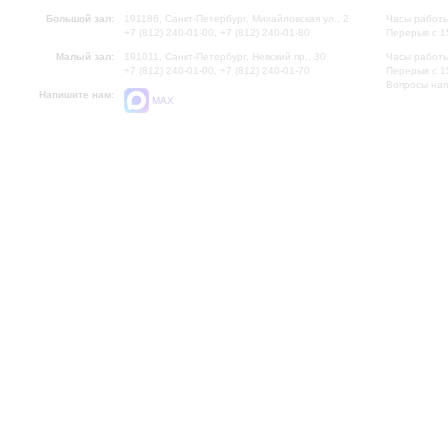
Большой зал:
191186, Санкт-Петербург, Михайловская ул., 2
Часы работы
+7 (812) 240-01-00, +7 (812) 240-01-80
Перерыв с 1
Малый зал:
191011, Санкт-Петербург, Невский пр., 30
Часы работы
+7 (812) 240-01-00, +7 (812) 240-01-70
Перерыв с 1
Вопросы на
Напишите нам:
MAX