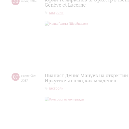
30
июля
,
2018
Genève et Lucerne
гастроли
Пианист Денис Мацуев на открытии ф
07
сентября
,
Иркутске я сплю, как младенец
2017
гастроли