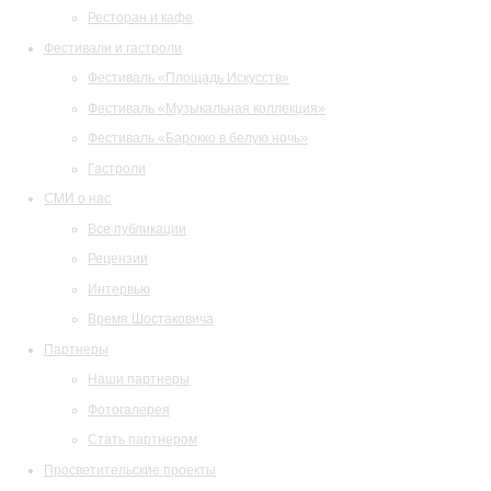
Ресторан и кафе
Фестивали и гастроли
Фестиваль «Площадь Искусств»
Фестиваль «Музыкальная коллекция»
Фестиваль «Барокко в белую ночь»
Гастроли
СМИ о нас
Все публикации
Рецензии
Интервью
Время Шостаковича
Партнеры
Наши партнеры
Фотогалерея
Стать партнером
Просветительские проекты