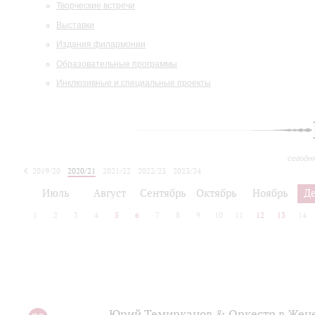
Творческие встречи
Выставки
Издания филармонии
Образовательные программы
Инклюзивные и специальные проекты
сегодн
2019/20
2020/21
2021/22
2022/23
2023/24
2024/25
2025/26
Июль
Август
Сентябрь
Октябрь
Ноябрь
Д
1
2
3
4
5
6
7
8
9
10
11
12
13
14
Юрий Темирканов & Оркестр в Женеве