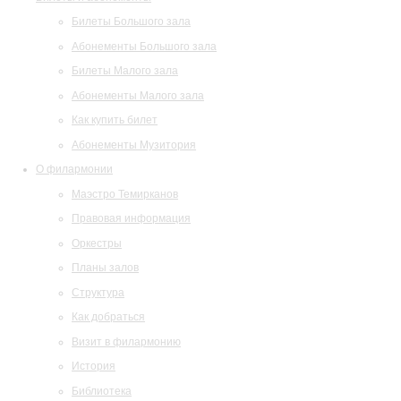
Билеты Большого зала
Абонементы Большого зала
Билеты Малого зала
Абонементы Малого зала
Как купить билет
Абонементы Музитория
О филармонии
Маэстро Темирканов
Правовая информация
Оркестры
Планы залов
Структура
Как добраться
Визит в филармонию
История
Библиотека