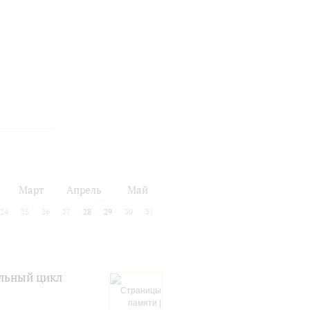
Март
Апрель
Май
24
25
26
27
28
29
30
31
альный цикл