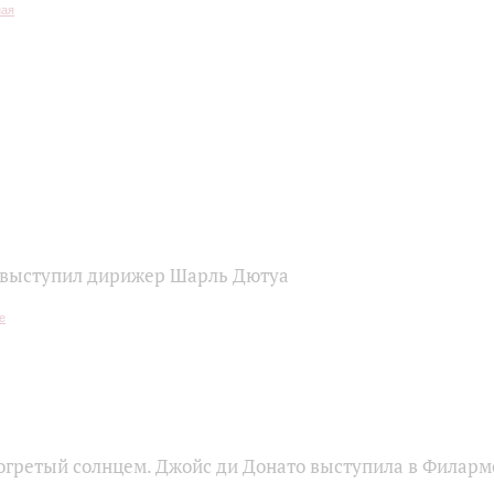
 выступил дирижер Шарль Дютуа
согретый солнцем. Джойс ди Донато выступила в Филар