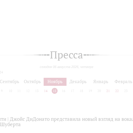
Пресса
сегодня 06 августа 2026, четверг
24
Сентябрь
Октябрь
Ноябрь
Декабрь
Январь
Февраль
9
10
11
12
13
14
15
16
17
18
19
20
21
22
23
ти | Джойс ДиДонато представила новый взгляд на вок
 Шуберта