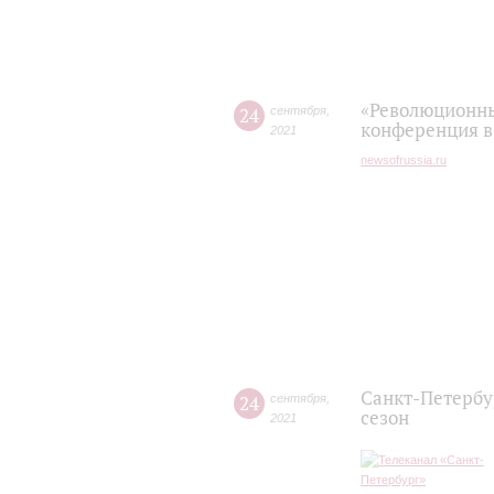
«Революционные
24
сентября
,
конференция в
2021
newsofrussia.ru
Санкт-Петербу
24
сентября
,
сезон
2021