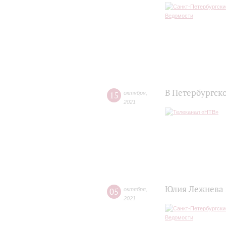
В Петербургск
15
октября
,
2021
Юлия Лежнева 
05
октября
,
2021