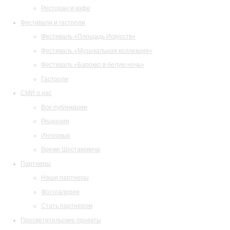
Ресторан и кафе
Фестивали и гастроли
Фестиваль «Площадь Искусств»
Фестиваль «Музыкальная коллекция»
Фестиваль «Барокко в белую ночь»
Гастроли
СМИ о нас
Все публикации
Рецензии
Интервью
Время Шостаковича
Партнеры
Наши партнеры
Фотогалерея
Стать партнером
Просветительские проекты