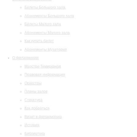
Билеты Большого зала
Абонементы Большого зала
Билеты Малого зала
Абонементы Малого зала
Как купить билет
Абонементы Музитория
О филармонии
Маэстро Темирканов
Правовая информация
Оркестры
Планы залов
Структура
Как добраться
Визит в филармонию
История
Библиотека