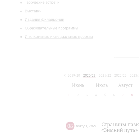
Творческие встречи
Выставки
Издания филармонии
Образовательные программы
Инклюзивные и специальные проекты
2019/20
2020/21
2021/22
2022/23
2023/
2024/25
2025/26
Июнь
Июль
Август
1
2
3
4
5
6
7
8
Страницы памя
08
ноября
,
2021
«Зимний путь»