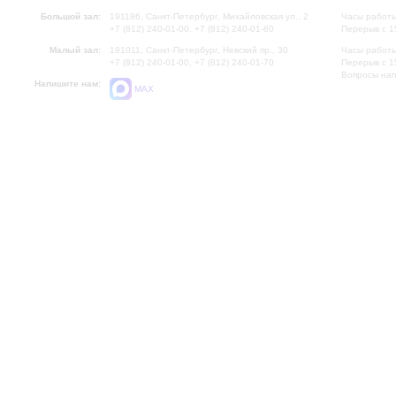
Большой зал:
191186, Санкт-Петербург, Михайловская ул., 2
Часы работы
+7 (812) 240-01-00, +7 (812) 240-01-80
Перерыв с 1
Малый зал:
191011, Санкт-Петербург, Невский пр., 30
Часы работы
+7 (812) 240-01-00, +7 (812) 240-01-70
Перерыв с 1
Вопросы на
Напишите нам:
MAX