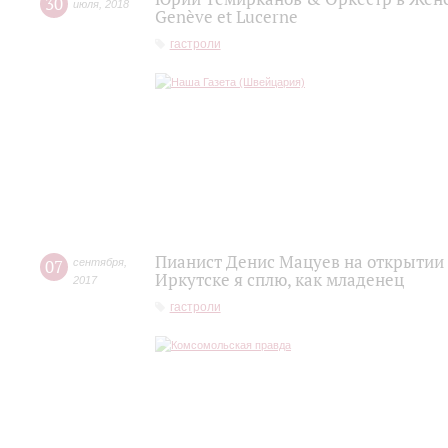
30
июля
,
2018
Genève et Lucerne
гастроли
Пианист Денис Мацуев на открытии ф
07
сентября
,
Иркутске я сплю, как младенец
2017
гастроли