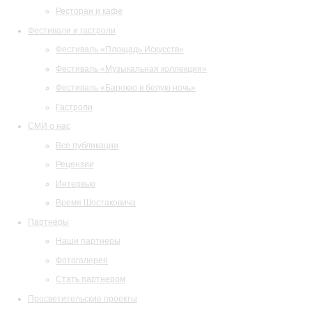
Ресторан и кафе
Фестивали и гастроли
Фестиваль «Площадь Искусств»
Фестиваль «Музыкальная коллекция»
Фестиваль «Барокко в белую ночь»
Гастроли
СМИ о нас
Все публикации
Рецензии
Интервью
Время Шостаковича
Партнеры
Наши партнеры
Фотогалерея
Стать партнером
Просветительские проекты