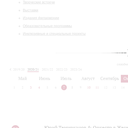
Творческие встречи
Выставки
Издания филармонии
Образовательные программы
Инклюзивные и специальные проекты
сегодн
2019/20
2020/21
2021/22
2022/23
2023/24
2024/25
2025/26
Май
Июнь
Июль
Август
Сентябрь
О
1
2
3
4
5
6
7
8
9
10
11
12
13
14
Юрий Темирканов & Оркестр в Женеве