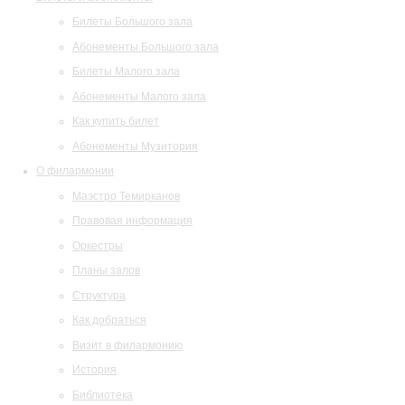
Билеты Большого зала
Абонементы Большого зала
Билеты Малого зала
Абонементы Малого зала
Как купить билет
Абонементы Музитория
О филармонии
Маэстро Темирканов
Правовая информация
Оркестры
Планы залов
Структура
Как добраться
Визит в филармонию
История
Библиотека