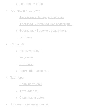
Ресторан и кафе
Фестивали и гастроли
Фестиваль «Площадь Искусств»
Фестиваль «Музыкальная коллекция»
Фестиваль «Барокко в белую ночь»
Гастроли
СМИ о нас
Все публикации
Рецензии
Интервью
Время Шостаковича
Партнеры
Наши партнеры
Фотогалерея
Стать партнером
Просветительские проекты