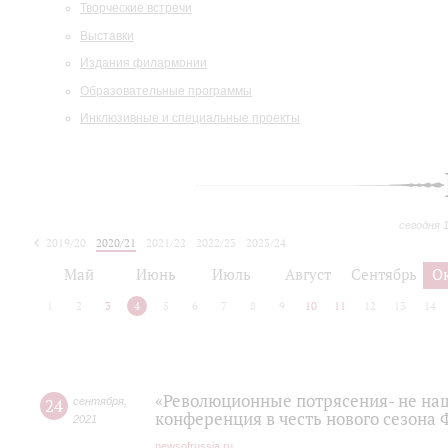
Творческие встречи
Выставки
Издания филармонии
Образовательные программы
Инклюзивные и специальные проекты
сегодня 
2019/20
2020/21
2021/22
2022/23
2023/24
2024/25
2025/26
Май
Июнь
Июль
Август
Сентябрь
О
1
2
3
4
5
6
7
8
9
10
11
12
13
14
«Революционные потрясения- не наш 
24
сентября
,
конференция в честь нового сезона
2021
newsofrussia.ru