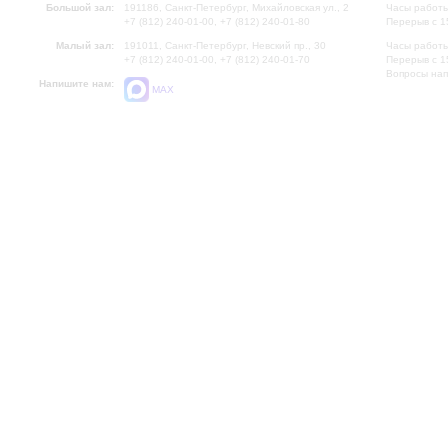
Большой зал:
191186, Санкт-Петербург, Михайловская ул., 2
Часы работы
+7 (812) 240-01-00, +7 (812) 240-01-80
Перерыв с 1
Малый зал:
191011, Санкт-Петербург, Невский пр., 30
Часы работы
+7 (812) 240-01-00, +7 (812) 240-01-70
Перерыв с 1
Вопросы на
Напишите нам:
MAX