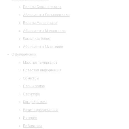
Билеты Большого зала
Абонементы Большого зала
Билеты Малого зала
Абонементы Малого зала
Как купить билет
Абонементы Музитория
О филармонии
Маэстро Темирканов
Правовая информация
Оркестры
Планы залов
Структура
Как добраться
Визит в филармонию
История
Библиотека