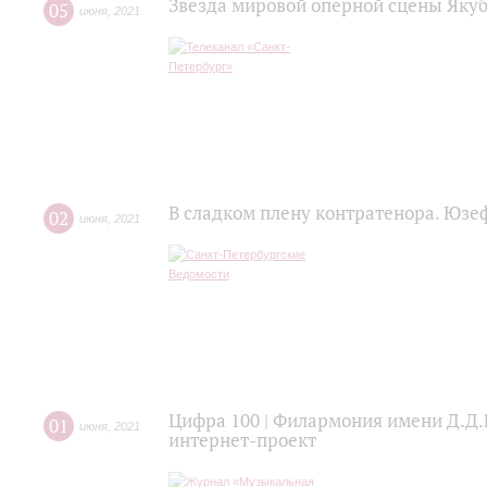
Звезда мировой оперной сцены Яку
05
июня
,
2021
В сладком плену контратенора. Юзе
02
июня
,
2021
Цифра 100 | Филармония имени Д.Д.
01
июня
,
2021
интернет-проект