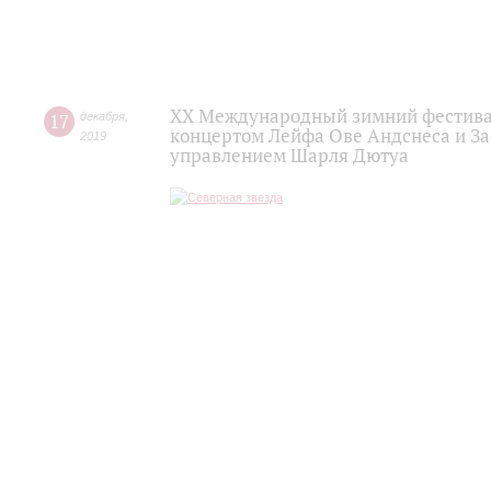
XX Международный зимний фестивал
17
декабря
,
концертом Лейфа Ове Андснеса и За
2019
управлением Шарля Дютуа