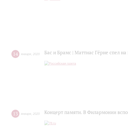
Бас и Брамс | Маттиас Гёрне спел н
14
января
,
2020
Концерт памяти. В Филармонии всп
13
января
,
2020