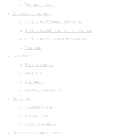
Ресторан и кафе
Фестивали и гастроли
Фестиваль «Площадь Искусств»
Фестиваль «Музыкальная коллекция»
Фестиваль «Барокко в белую ночь»
Гастроли
СМИ о нас
Все публикации
Рецензии
Интервью
Время Шостаковича
Партнеры
Наши партнеры
Фотогалерея
Стать партнером
Просветительские проекты