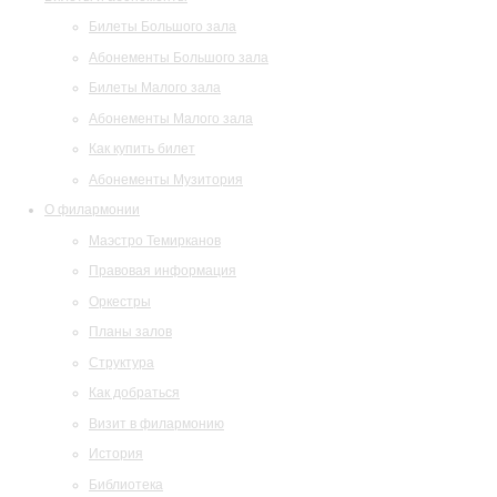
Билеты Большого зала
Абонементы Большого зала
Билеты Малого зала
Абонементы Малого зала
Как купить билет
Абонементы Музитория
О филармонии
Маэстро Темирканов
Правовая информация
Оркестры
Планы залов
Структура
Как добраться
Визит в филармонию
История
Библиотека