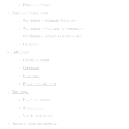
Ресторан и кафе
Фестивали и гастроли
Фестиваль «Площадь Искусств»
Фестиваль «Музыкальная коллекция»
Фестиваль «Барокко в белую ночь»
Гастроли
СМИ о нас
Все публикации
Рецензии
Интервью
Время Шостаковича
Партнеры
Наши партнеры
Фотогалерея
Стать партнером
Просветительские проекты