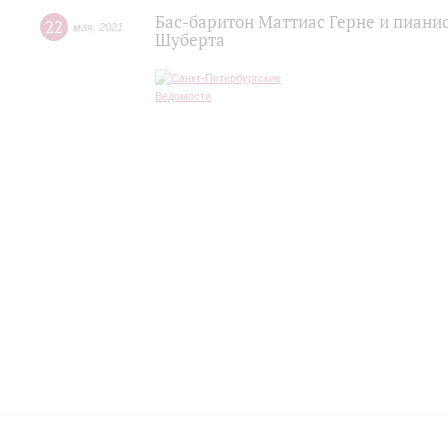
Бас-баритон Маттиас Герне и пиани
22
мая
,
2021
Шуберта