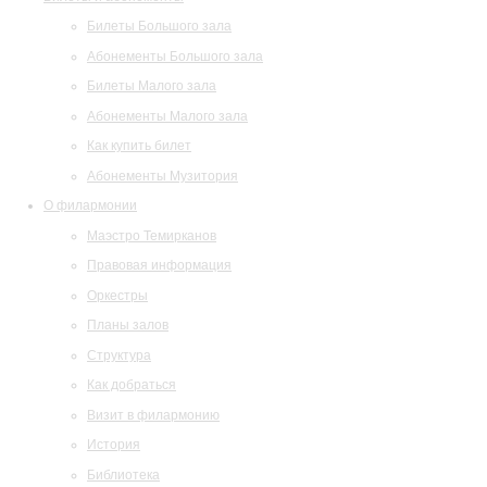
Билеты Большого зала
Абонементы Большого зала
Билеты Малого зала
Абонементы Малого зала
Как купить билет
Абонементы Музитория
О филармонии
Маэстро Темирканов
Правовая информация
Оркестры
Планы залов
Структура
Как добраться
Визит в филармонию
История
Библиотека