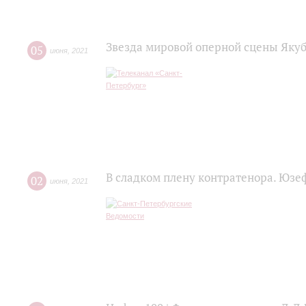
Звезда мировой оперной сцены Яку
05
июня
,
2021
В сладком плену контратенора. Юзе
02
июня
,
2021