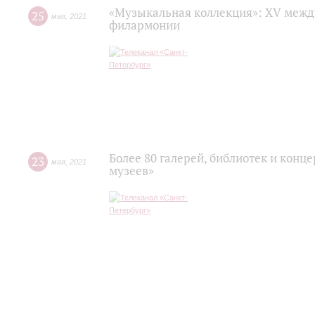
«Музыкальная коллекция»: XV межд
25
мая
,
2021
филармонии
Более 80 галерей, библиотек и конц
23
мая
,
2021
музеев»