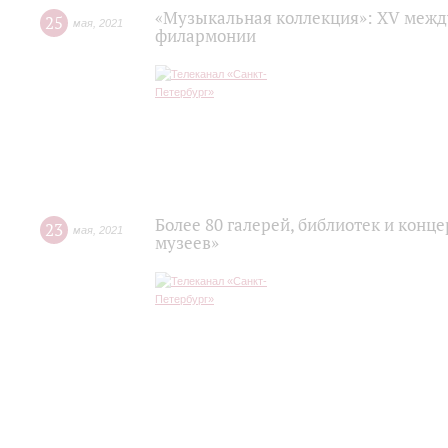
«Музыкальная коллекция»: XV межд
25
мая
,
2021
филармонии
Более 80 галерей, библиотек и конц
23
мая
,
2021
музеев»