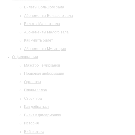
Билеты Большого зала
Абонементы Большого зала
Билеты Малого зала
Абонементы Малого зала
Как купить билет
Абонементы Музитория
О филармонии
Маэстро Темирканов
Правовая информация
Оркестры
Планы залов
Структура
Как добраться
Визит в филармонию
История
Библиотека