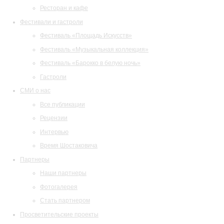
Ресторан и кафе
Фестивали и гастроли
Фестиваль «Площадь Искусств»
Фестиваль «Музыкальная коллекция»
Фестиваль «Барокко в белую ночь»
Гастроли
СМИ о нас
Все публикации
Рецензии
Интервью
Время Шостаковича
Партнеры
Наши партнеры
Фотогалерея
Стать партнером
Просветительские проекты