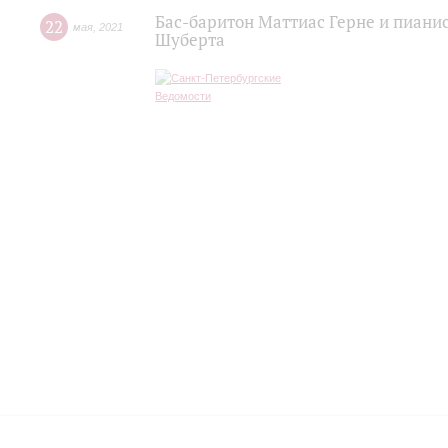
Бас-баритон Маттиас Герне и пиани
22
мая
,
2021
Шуберта