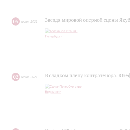
Звезда мировой оперной сцены Яку
05
июня
,
2021
В сладком плену контратенора. Юзе
02
июня
,
2021