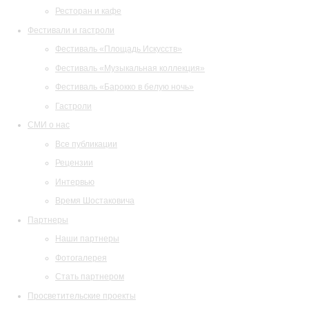
Ресторан и кафе
Фестивали и гастроли
Фестиваль «Площадь Искусств»
Фестиваль «Музыкальная коллекция»
Фестиваль «Барокко в белую ночь»
Гастроли
СМИ о нас
Все публикации
Рецензии
Интервью
Время Шостаковича
Партнеры
Наши партнеры
Фотогалерея
Стать партнером
Просветительские проекты