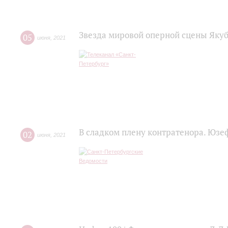
Звезда мировой оперной сцены Яку
05
июня
,
2021
В сладком плену контратенора. Юзе
02
июня
,
2021