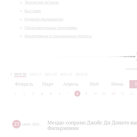
Творческие встречи
Выставки
Издания филармонии
Образовательные программы
Инклюзивные и специальные проекты
сегодн
2019/20
2020/21
2021/22
2022/23
2023/24
2024/25
2025/26
Февраль
Март
Апрель
Май
Июнь
1
2
3
4
5
6
7
8
9
10
11
12
13
14
Меццо-сопрано Джойс Ди Донато вы
23
июня
,
2021
Филармонии