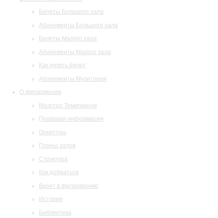
Билеты Большого зала
Абонементы Большого зала
Билеты Малого зала
Абонементы Малого зала
Как купить билет
Абонементы Музитория
О филармонии
Маэстро Темирканов
Правовая информация
Оркестры
Планы залов
Структура
Как добраться
Визит в филармонию
История
Библиотека