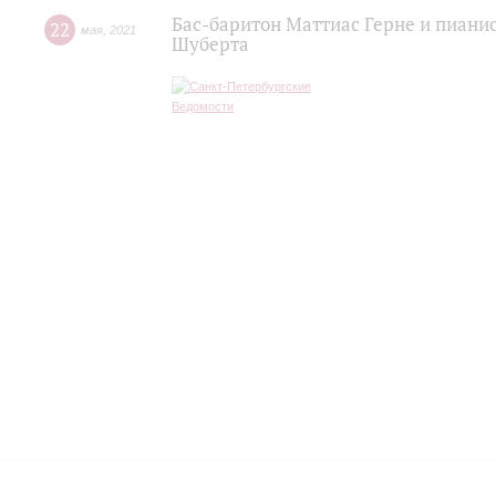
Бас-баритон Маттиас Герне и пиани
22
мая
,
2021
Шуберта