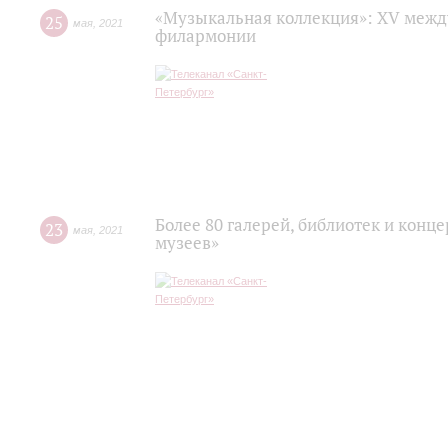
«Музыкальная коллекция»: XV межд
25
мая
,
2021
филармонии
Более 80 галерей, библиотек и конц
23
мая
,
2021
музеев»