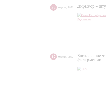
Дирижер – шту
25
марта
,
2021
Внеклассное чт
17
марта
,
2021
филармонии