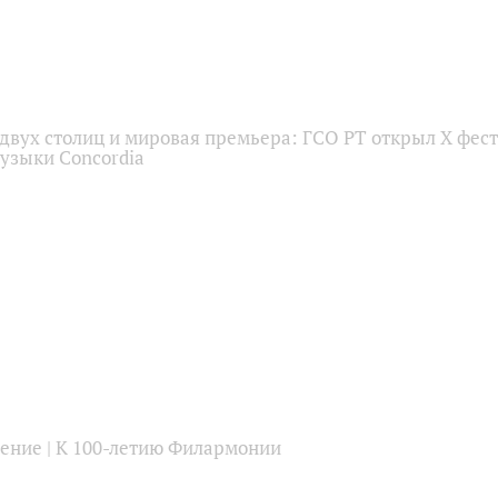
двух столиц и мировая премьера: ГСО РТ открыл X фес
узыки Concordia
тение | К 100-летию Филармонии