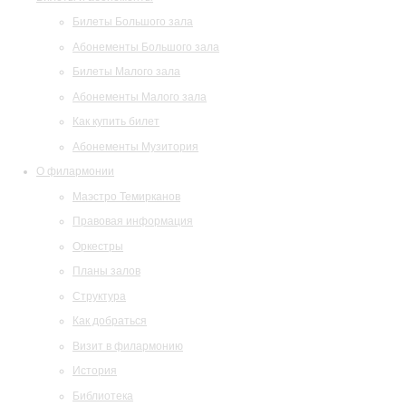
Билеты Большого зала
Абонементы Большого зала
Билеты Малого зала
Абонементы Малого зала
Как купить билет
Абонементы Музитория
О филармонии
Маэстро Темирканов
Правовая информация
Оркестры
Планы залов
Структура
Как добраться
Визит в филармонию
История
Библиотека