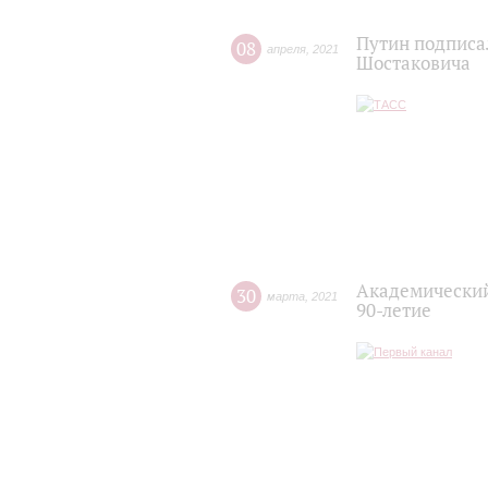
Путин подписа
08
апреля
,
2021
Шостаковича
Академический
30
марта
,
2021
90-летие