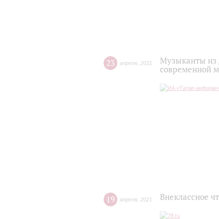
Музыканты из 
23
апреля
,
2021
современной м
Внеклассное ч
19
апреля
,
2021