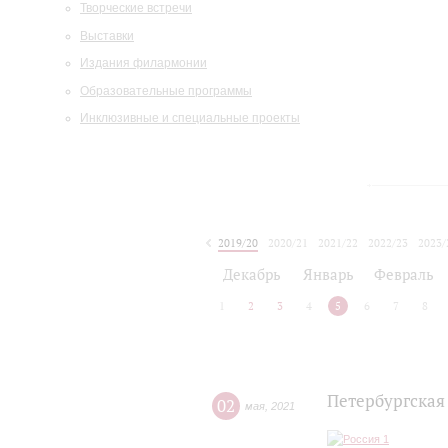
Творческие встречи
Выставки
Издания филармонии
Образовательные программы
Инклюзивные и специальные проекты
2019/20
2020/21
2021/22
2022/23
2023/
2024/25
2025/26
Декабрь
Январь
Февраль
1
2
3
4
5
6
7
8
Петербургская
02
мая
,
2021