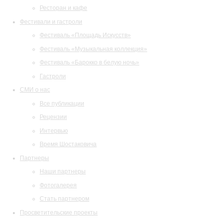
Ресторан и кафе
Фестивали и гастроли
Фестиваль «Площадь Искусств»
Фестиваль «Музыкальная коллекция»
Фестиваль «Барокко в белую ночь»
Гастроли
СМИ о нас
Все публикации
Рецензии
Интервью
Время Шостаковича
Партнеры
Наши партнеры
Фотогалерея
Стать партнером
Просветительские проекты