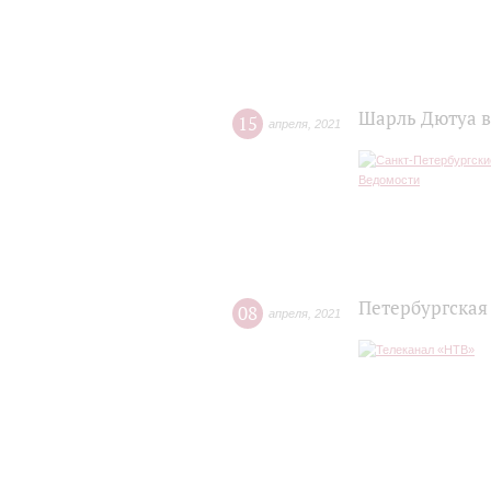
Шарль Дютуа в
15
апреля
,
2021
Петербургская
08
апреля
,
2021