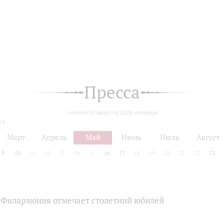
Пресса
сегодня 07 августа 2026, пятница
24
Март
Апрель
Май
Июнь
Июль
Август
9
10
11
12
13
14
15
16
17
18
19
20
21
22
23
 Филармония отмечает столетний юбилей