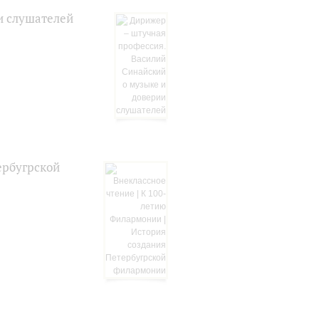
и слушателей
ербугрской