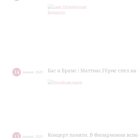
Бас и Брамс | Маттиас Гёрне спел н
14
января
,
2020
Концерт памяти. В Филармонии всп
13
января
,
2020