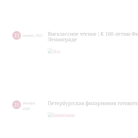
Внеклассное чтение | К 100-летию 
22
января
,
2021
Ленинграде
Петербургская филармония готовитс
25
декабря
,
2020