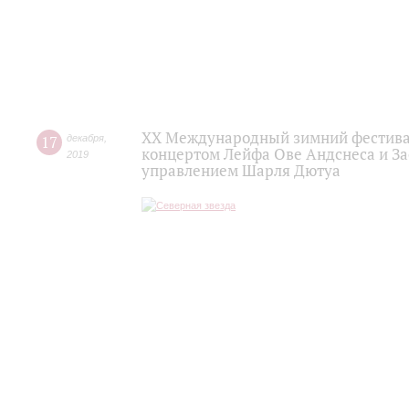
XX Международный зимний фестивал
17
декабря
,
концертом Лейфа Ове Андснеса и За
2019
управлением Шарля Дютуа