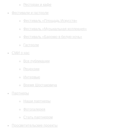
Ресторан и кафе
Фестивали и гастроли
Фестиваль «Площадь Искусств»
Фестиваль «Музыкальная коллекция»
Фестиваль «Барокко в белую ночь»
Гастроли
СМИ о нас
Все публикации
Рецензии
Интервью
Время Шостаковича
Партнеры
Наши партнеры
Фотогалерея
Стать партнером
Просветительские проекты