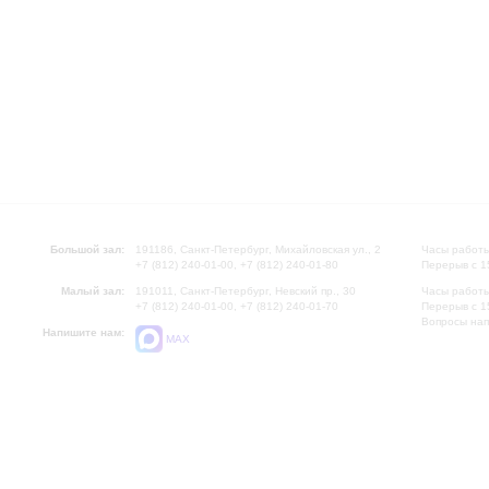
Большой зал:
191186, Санкт-Петербург, Михайловская ул., 2
Часы работы
+7 (812) 240-01-00, +7 (812) 240-01-80
Перерыв с 1
Малый зал:
191011, Санкт-Петербург, Невский пр., 30
Часы работы
+7 (812) 240-01-00, +7 (812) 240-01-70
Перерыв с 1
Вопросы на
Напишите нам:
MAX