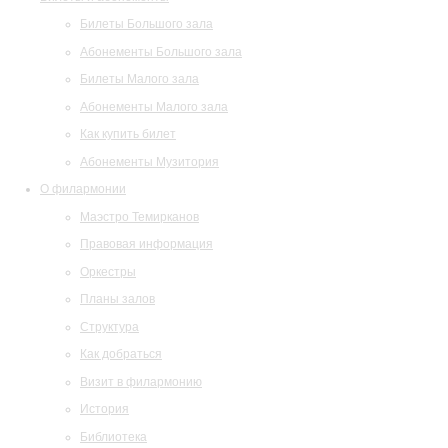
Билеты Большого зала
Абонементы Большого зала
Билеты Малого зала
Абонементы Малого зала
Как купить билет
Абонементы Музитория
О филармонии
Маэстро Темирканов
Правовая информация
Оркестры
Планы залов
Структура
Как добраться
Визит в филармонию
История
Библиотека