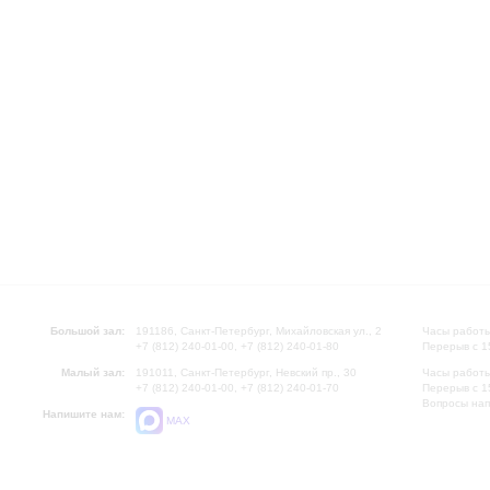
Большой зал:
191186, Санкт-Петербург, Михайловская ул., 2
Часы работы
+7 (812) 240-01-00, +7 (812) 240-01-80
Перерыв с 1
Малый зал:
191011, Санкт-Петербург, Невский пр., 30
Часы работы
+7 (812) 240-01-00, +7 (812) 240-01-70
Перерыв с 1
Вопросы на
Напишите нам:
MAX