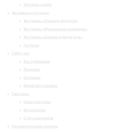
Ресторан и кафе
Фестивали и гастроли
Фестиваль «Площадь Искусств»
Фестиваль «Музыкальная коллекция»
Фестиваль «Барокко в белую ночь»
Гастроли
СМИ о нас
Все публикации
Рецензии
Интервью
Время Шостаковича
Партнеры
Наши партнеры
Фотогалерея
Стать партнером
Просветительские проекты