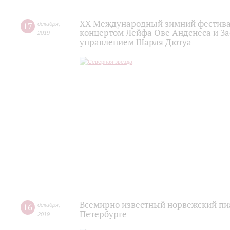
XX Международный зимний фестивал
17
декабря
,
концертом Лейфа Ове Андснеса и За
2019
управлением Шарля Дютуа
Всемирно известный норвежский пиа
16
декабря
,
Петербурге
2019