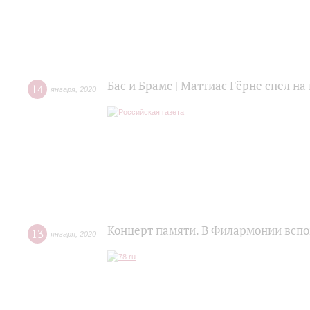
Бас и Брамс | Маттиас Гёрне спел н
14
января
,
2020
Концерт памяти. В Филармонии всп
13
января
,
2020