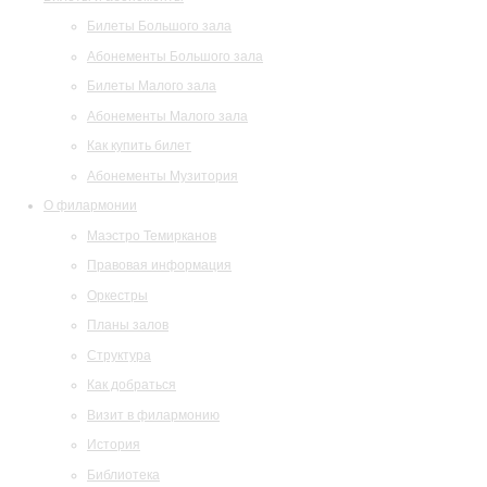
Билеты Большого зала
Абонементы Большого зала
Билеты Малого зала
Абонементы Малого зала
Как купить билет
Абонементы Музитория
О филармонии
Маэстро Темирканов
Правовая информация
Оркестры
Планы залов
Структура
Как добраться
Визит в филармонию
История
Библиотека