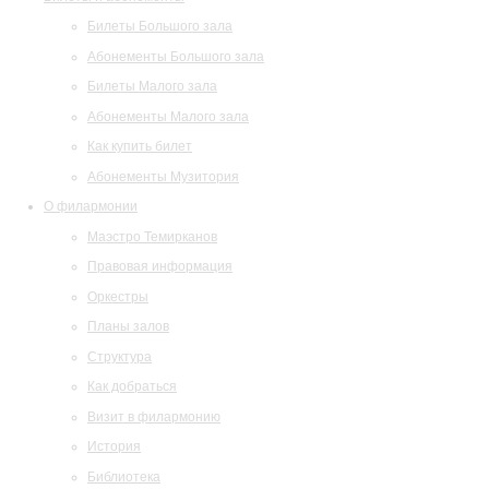
Билеты Большого зала
Абонементы Большого зала
Билеты Малого зала
Абонементы Малого зала
Как купить билет
Абонементы Музитория
О филармонии
Маэстро Темирканов
Правовая информация
Оркестры
Планы залов
Структура
Как добраться
Визит в филармонию
История
Библиотека