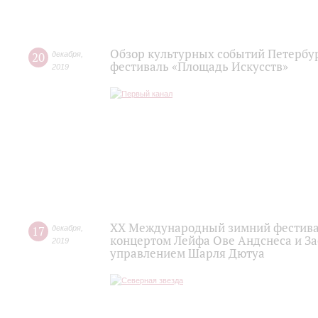
Обзор культурных событий Петербур
20
декабря
,
фестиваль «Площадь Искусств»
2019
XX Международный зимний фестивал
17
декабря
,
концертом Лейфа Ове Андснеса и За
2019
управлением Шарля Дютуа