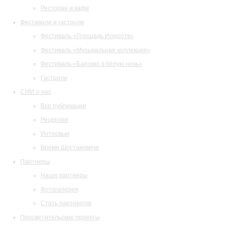
Ресторан и кафе
Фестивали и гастроли
Фестиваль «Площадь Искусств»
Фестиваль «Музыкальная коллекция»
Фестиваль «Барокко в белую ночь»
Гастроли
СМИ о нас
Все публикации
Рецензии
Интервью
Время Шостаковича
Партнеры
Наши партнеры
Фотогалерея
Стать партнером
Просветительские проекты