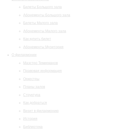
Билеты Большого зала
Абонементы Большого зала
Билеты Малого зала
Абонементы Малого зала
Как купить билет
Абонементы Музитория
О филармонии
Маэстро Темирканов
Правовая информация
Оркестры
Планы залов
Структура
Как добраться
Визит в филармонию
История
Библиотека