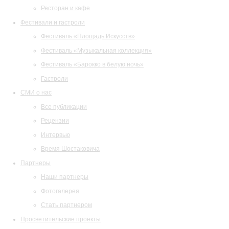
Ресторан и кафе
Фестивали и гастроли
Фестиваль «Площадь Искусств»
Фестиваль «Музыкальная коллекция»
Фестиваль «Барокко в белую ночь»
Гастроли
СМИ о нас
Все публикации
Рецензии
Интервью
Время Шостаковича
Партнеры
Наши партнеры
Фотогалерея
Стать партнером
Просветительские проекты