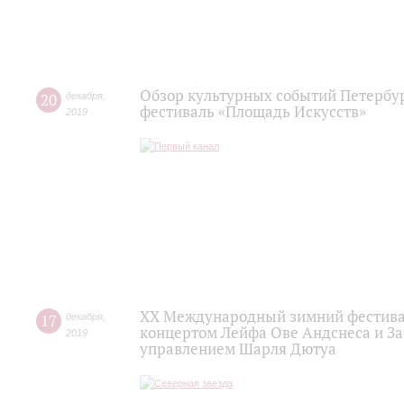
Обзор культурных событий Петербур
20
декабря
,
фестиваль «Площадь Искусств»
2019
XX Международный зимний фестивал
17
декабря
,
концертом Лейфа Ове Андснеса и За
2019
управлением Шарля Дютуа