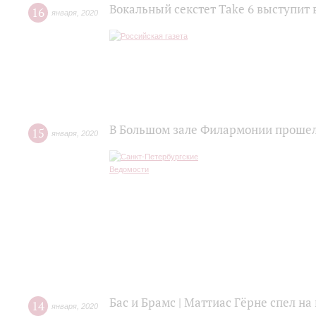
Вокальный секстет Take 6 выступит 
16
января
,
2020
В Большом зале Филармонии прошел
15
января
,
2020
Бас и Брамс | Маттиас Гёрне спел н
14
января
,
2020