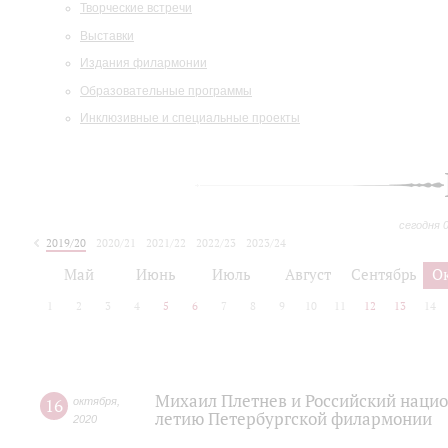
Творческие встречи
Выставки
Издания филармонии
Образовательные программы
Инклюзивные и специальные проекты
сегодня 
2019/20
2020/21
2021/22
2022/23
2023/24
2024/25
2025/26
Май
Июнь
Июль
Август
Сентябрь
О
1
2
3
4
5
6
7
8
9
10
11
12
13
14
Михаил Плетнев и Российский нацио
16
октября
,
летию Петербургской филармонии
2020