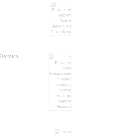
Янсонса