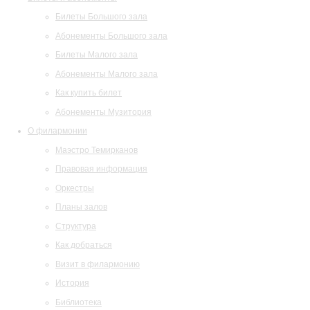
Билеты Большого зала
Абонементы Большого зала
Билеты Малого зала
Абонементы Малого зала
Как купить билет
Абонементы Музитория
О филармонии
Маэстро Темирканов
Правовая информация
Оркестры
Планы залов
Структура
Как добраться
Визит в филармонию
История
Библиотека