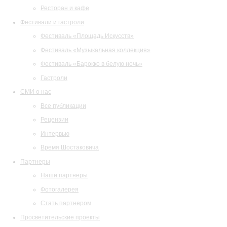
Ресторан и кафе
Фестивали и гастроли
Фестиваль «Площадь Искусств»
Фестиваль «Музыкальная коллекция»
Фестиваль «Барокко в белую ночь»
Гастроли
СМИ о нас
Все публикации
Рецензии
Интервью
Время Шостаковича
Партнеры
Наши партнеры
Фотогалерея
Стать партнером
Просветительские проекты