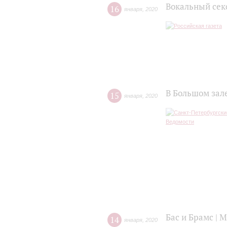
Вокальный секс
16
января
,
2020
В Большом зал
15
января
,
2020
Бас и Брамс | 
14
января
,
2020