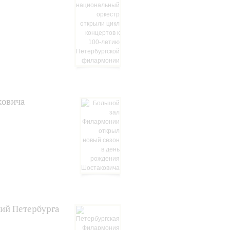
ковича
тий Петербурга