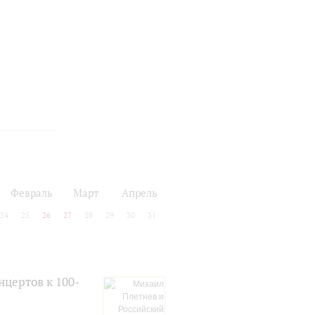
Февраль
Март
Апрель
24
25
26
27
28
29
30
31
цертов к 100-