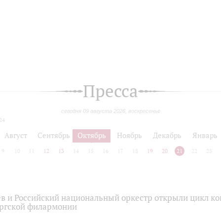
Пресса
сегодня 09 августа 2026, воскресенье
24
Август
Сентябрь
Октябрь
Ноябрь
Декабрь
Январь
9
10
11
12
13
14
15
16
17
18
19
20
21
22
23
в и Российский национальный оркестр открыли цикл кон
ргской филармонии