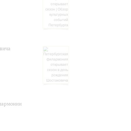
овича
илармонии