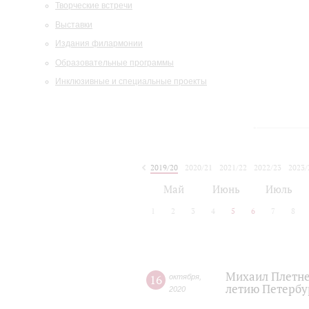
Творческие встречи
Выставки
Издания филармонии
Образовательные программы
Инклюзивные и специальные проекты
2019/20
2020/21
2021/22
2022/23
2023/
2024/25
2025/26
Май
Июнь
Июль
1
2
3
4
5
6
7
8
Михаил Плетне
16
октября
,
летию Петербу
2020