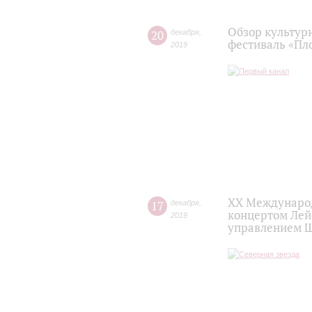
Обзор культур
20
декабря
,
фестиваль «Пл
2019
XX Международ
17
декабря
,
концертом Лей
2019
управлением 