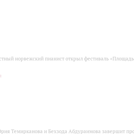
стный норвежский пианист открыл фестиваль «Площадь 
рия Темирканова и Бехзода Абдураимова завершит пр