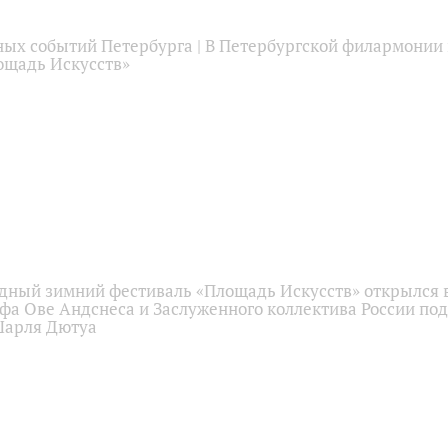
ных событий Петербурга | В Петербургской филармонии
ощадь Искусств»
ный зимний фестиваль «Площадь Искусств» открылся 
фа Ове Андснеса и Заслуженного коллектива России под
Шарля Дютуа