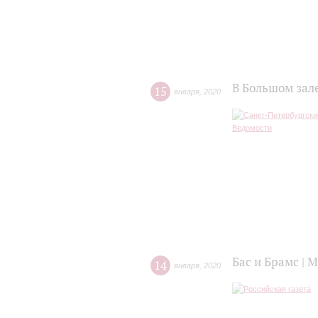
В Большом зал
15
января
,
2020
Бас и Брамс | 
14
января
,
2020