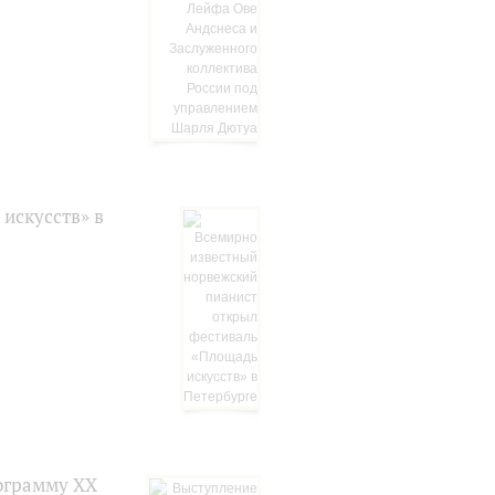
искусств» в
ограмму XX