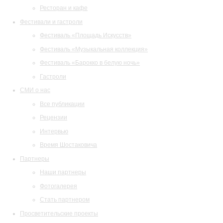
Ресторан и кафе
Фестивали и гастроли
Фестиваль «Площадь Искусств»
Фестиваль «Музыкальная коллекция»
Фестиваль «Барокко в белую ночь»
Гастроли
СМИ о нас
Все публикации
Рецензии
Интервью
Время Шостаковича
Партнеры
Наши партнеры
Фотогалерея
Стать партнером
Просветительские проекты