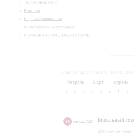
Творческие встречи
Выставки
Издания филармонии
Образовательные программы
Инклюзивные и специальные проекты
2019/20
2020/21
2021/22
2022/23
2023/
2024/25
2025/26
Февраль
Март
Апрель
1
2
3
4
5
6
7
8
Вокальный секс
16
января
,
2020