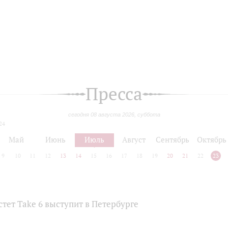
Пресса
сегодня 08 августа 2026, суббота
24
Май
Июнь
Июль
Август
Сентябрь
Октябрь
9
10
11
12
13
14
15
16
17
18
19
20
21
22
23
тет Take 6 выступит в Петербурге