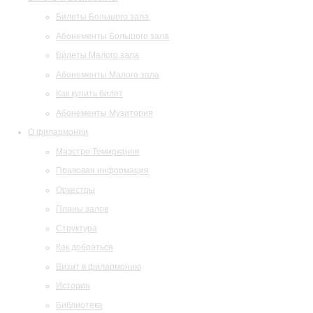
Билеты Большого зала
Абонементы Большого зала
Билеты Малого зала
Абонементы Малого зала
Как купить билет
Абонементы Музитория
О филармонии
Маэстро Темирканов
Правовая информация
Оркестры
Планы залов
Структура
Как добраться
Визит в филармонию
История
Библиотека