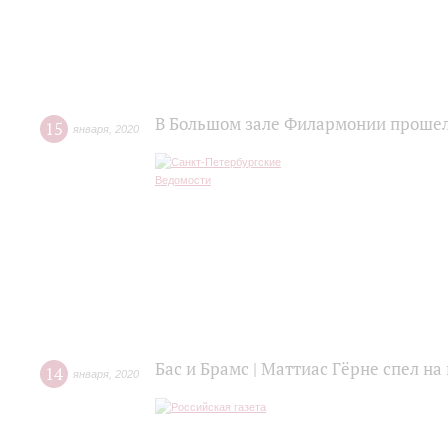
В Большом зале Филармонии прошел
15
января
,
2020
Бас и Брамс | Маттиас Гёрне спел н
14
января
,
2020