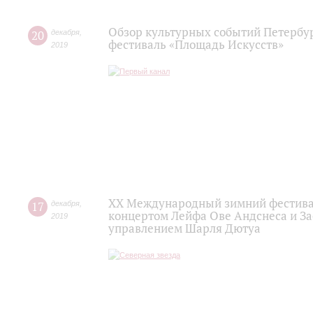
Обзор культурных событий Петербур
20
декабря
,
фестиваль «Площадь Искусств»
2019
XX Международный зимний фестивал
17
декабря
,
концертом Лейфа Ове Андснеса и За
2019
управлением Шарля Дютуа