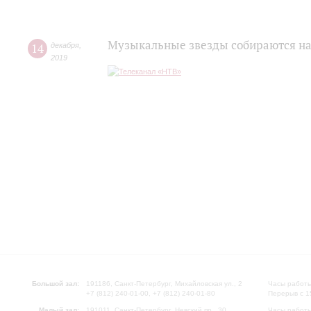
Музыкальные звезды собираются на
14
декабря
,
2019
Большой зал:
191186, Санкт-Петербург, Михайловская ул., 2
Часы работы
+7 (812) 240-01-00, +7 (812) 240-01-80
Перерыв с 1
Малый зал:
191011, Санкт-Петербург, Невский пр., 30
Часы работы