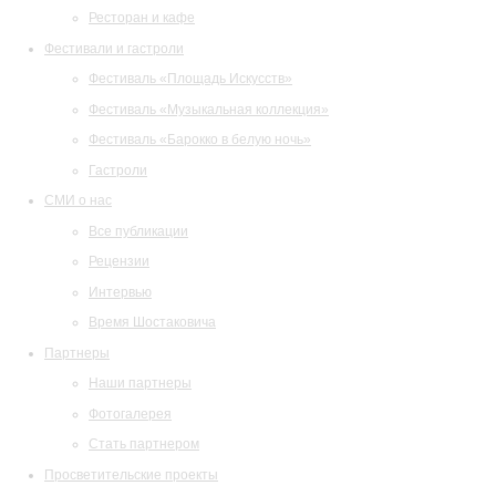
Ресторан и кафе
Фестивали и гастроли
Фестиваль «Площадь Искусств»
Фестиваль «Музыкальная коллекция»
Фестиваль «Барокко в белую ночь»
Гастроли
СМИ о нас
Все публикации
Рецензии
Интервью
Время Шостаковича
Партнеры
Наши партнеры
Фотогалерея
Стать партнером
Просветительские проекты