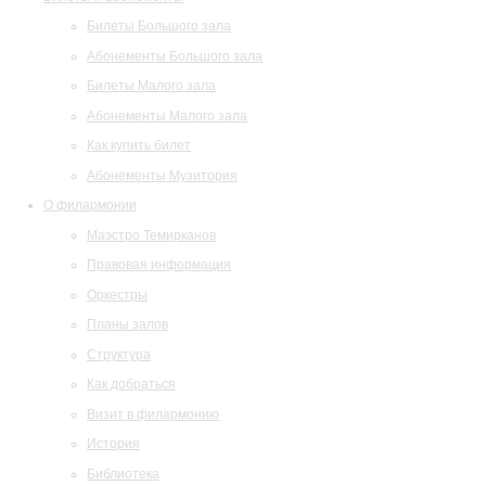
Билеты Большого зала
Абонементы Большого зала
Билеты Малого зала
Абонементы Малого зала
Как купить билет
Абонементы Музитория
О филармонии
Маэстро Темирканов
Правовая информация
Оркестры
Планы залов
Структура
Как добраться
Визит в филармонию
История
Библиотека