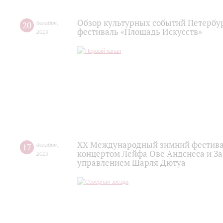
Обзор культурных событий Петербур
20
декабря
,
фестиваль «Площадь Искусств»
2019
XX Международный зимний фестивал
17
декабря
,
концертом Лейфа Ове Андснеса и За
2019
управлением Шарля Дютуа