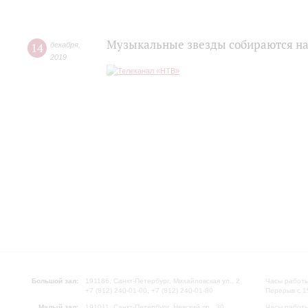
Музыкальные звезды собираются на
14
декабря
,
2019
Большой зал:
191186, Санкт-Петербург, Михайловская ул., 2
Часы работы
+7 (812) 240-01-00, +7 (812) 240-01-80
Перерыв с 1
Малый зал:
191011, Санкт-Петербург, Невский пр., 30
Часы работы