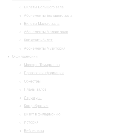
Билеты Большого зала
Абонементы Большого зала
Билеты Малого зала
Абонементы Малого зала
Как купить билет
Абонементы Музитория
О филармонии
Маэстро Темирканов
Правовая информация
Оркестры
Планы залов
Структура
Как добраться
Визит в филармонию
История
Библиотека