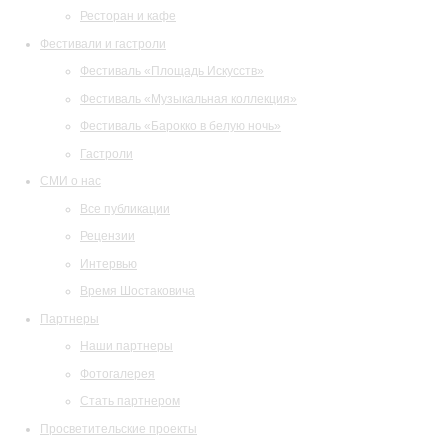
Ресторан и кафе
Фестивали и гастроли
Фестиваль «Площадь Искусств»
Фестиваль «Музыкальная коллекция»
Фестиваль «Барокко в белую ночь»
Гастроли
СМИ о нас
Все публикации
Рецензии
Интервью
Время Шостаковича
Партнеры
Наши партнеры
Фотогалерея
Стать партнером
Просветительские проекты