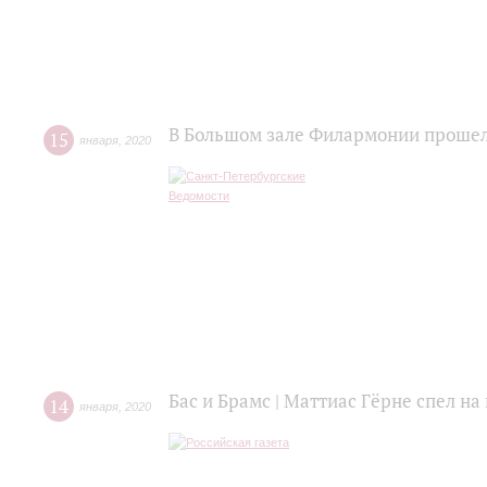
В Большом зале Филармонии прошел
15
января
,
2020
Бас и Брамс | Маттиас Гёрне спел н
14
января
,
2020