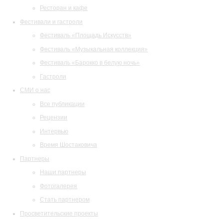
Ресторан и кафе
Фестивали и гастроли
Фестиваль «Площадь Искусств»
Фестиваль «Музыкальная коллекция»
Фестиваль «Барокко в белую ночь»
Гастроли
СМИ о нас
Все публикации
Рецензии
Интервью
Время Шостаковича
Партнеры
Наши партнеры
Фотогалерея
Стать партнером
Просветительские проекты