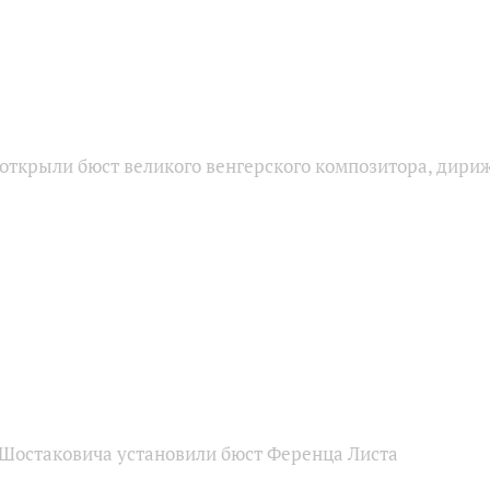
открыли бюст великого венгерского композитора, дириж
Шостаковича установили бюст Ференца Листа