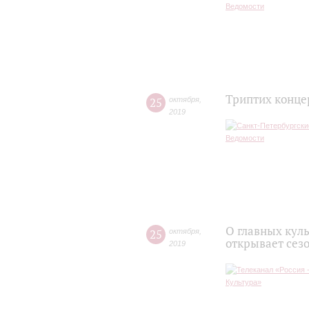
Триптих конце
25
октября
,
2019
О главных кул
25
октября
,
открывает сез
2019