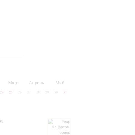
Март
Апрель
Май
24
25
26
27
28
29
30
31
ом