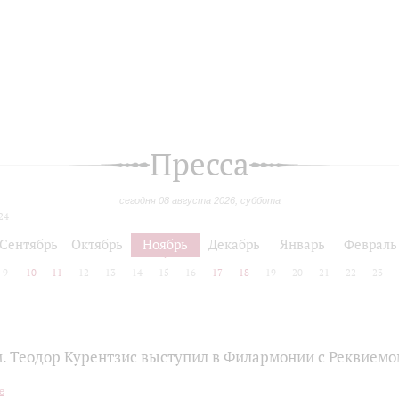
Пресса
сегодня 08 августа 2026, суббота
24
Сентябрь
Октябрь
Ноябрь
Декабрь
Январь
Февраль
9
10
11
12
13
14
15
16
17
18
19
20
21
22
23
. Теодор Курентзис выступил в Филармонии с Реквием