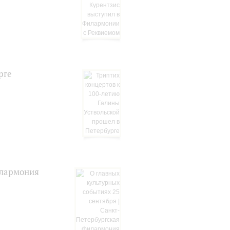
рге
илармония