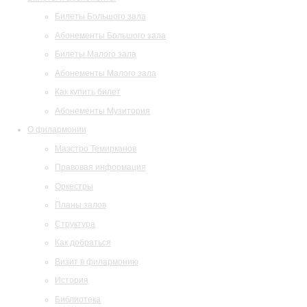
Билеты Большого зала
Абонементы Большого зала
Билеты Малого зала
Абонементы Малого зала
Как купить билет
Абонементы Музитория
О филармонии
Маэстро Темирканов
Правовая информация
Оркестры
Планы залов
Структура
Как добраться
Визит в филармонию
История
Библиотека