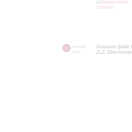
Большое фойе 
11
октября
,
Д.Д. Шостаков
2019