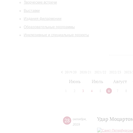
Творческие встречи
Выставки
Издания филармонии
Образовательные программы
Инклюзивные и специальные проекты
2019/20
2020/21
2021/22
2022/23
2023/
2024/25
2025/26
Июнь
Июль
Август
1
2
3
4
5
6
7
8
Удар Моцартом
28
октября
,
2019