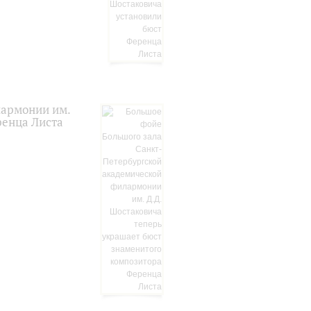
лармонии им.
ренца Листа