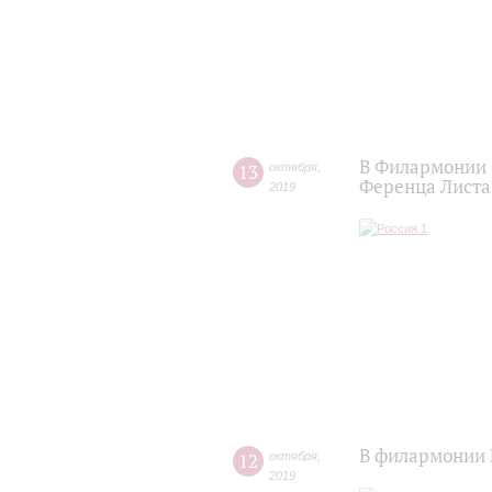
В Филармонии 
13
октября
,
Ференца Листа
2019
В филармонии 
12
октября
,
2019