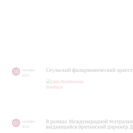
Сеульский филармонический оркест
10
октября
,
2019
В рамках Международной театральн
05
октября
,
выдающийся британский дирижёр Дж
2019