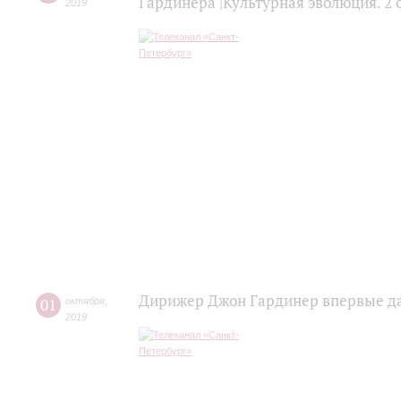
Гардинера |Культурная эволюция. 2 
2019
Дирижер Джон Гардинер впервые да
01
октября
,
2019