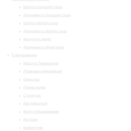
Билеты Большого зала
Абонементы Большого зала
Билеты Малого зала
Абонементы Малого зала
Как купить билет
Абонементы Музитория
О филармонии
Маэстро Темирканов
Правовая информация
Оркестры
Планы залов
Структура
Как добраться
Визит в филармонию
История
Библиотека