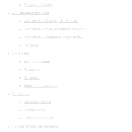
Ресторан и кафе
Фестивали и гастроли
Фестиваль «Площадь Искусств»
Фестиваль «Музыкальная коллекция»
Фестиваль «Барокко в белую ночь»
Гастроли
СМИ о нас
Все публикации
Рецензии
Интервью
Время Шостаковича
Партнеры
Наши партнеры
Фотогалерея
Стать партнером
Просветительские проекты