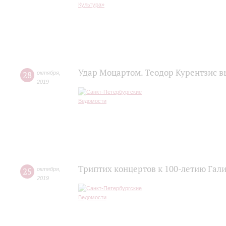
Удар Моцартом. Теодор Курентзис 
28
октября
,
2019
Триптих концертов к 100-летию Гал
25
октября
,
2019