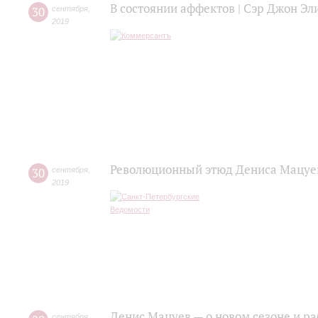
В состоянии аффектов | Сэр Джон Эл
30
сентября
,
2019
Революционный этюд Дениса Мацуева
30
сентября
,
2019
Денис Мацуев — о новом сезоне и р
сентября
,