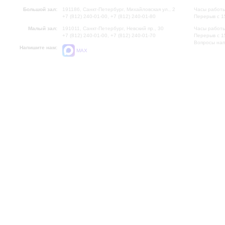
Большой зал:
191186, Санкт-Петербург, Михайловская ул., 2
Часы работы
+7 (812) 240-01-00, +7 (812) 240-01-80
Перерыв с 1
Малый зал:
191011, Санкт-Петербург, Невский пр., 30
Часы работы
+7 (812) 240-01-00, +7 (812) 240-01-70
Перерыв с 1
Вопросы на
Напишите нам:
MAX