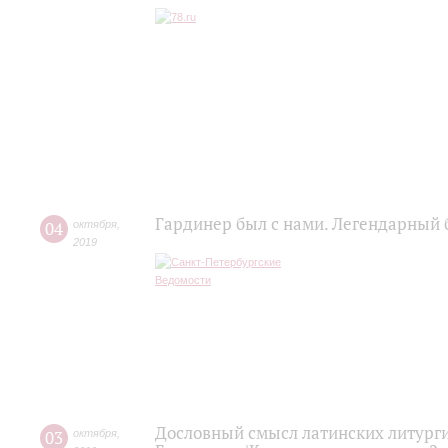
Гардинер был с нами. Легендарный 
04
октября
,
2019
Дословный смысл латинских литурги
03
октября
,