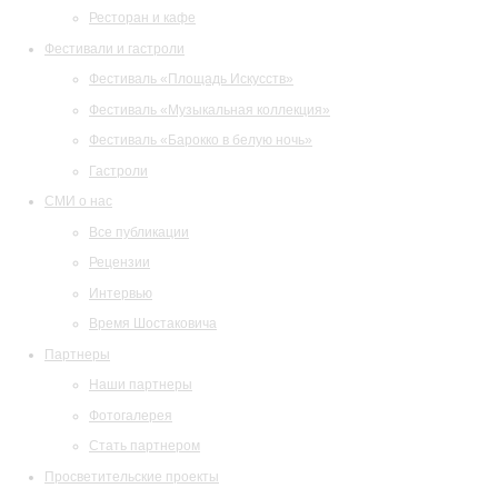
Ресторан и кафе
Фестивали и гастроли
Фестиваль «Площадь Искусств»
Фестиваль «Музыкальная коллекция»
Фестиваль «Барокко в белую ночь»
Гастроли
СМИ о нас
Все публикации
Рецензии
Интервью
Время Шостаковича
Партнеры
Наши партнеры
Фотогалерея
Стать партнером
Просветительские проекты