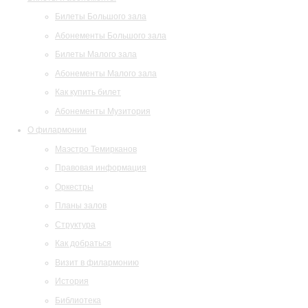
Билеты Большого зала
Абонементы Большого зала
Билеты Малого зала
Абонементы Малого зала
Как купить билет
Абонементы Музитория
О филармонии
Маэстро Темирканов
Правовая информация
Оркестры
Планы залов
Структура
Как добраться
Визит в филармонию
История
Библиотека