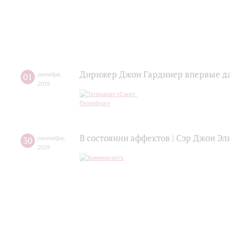
Дирижер Джон Гардинер впервые да
01
октября
,
2019
В состоянии аффектов | Сэр Джон Эл
30
сентября
,
2019