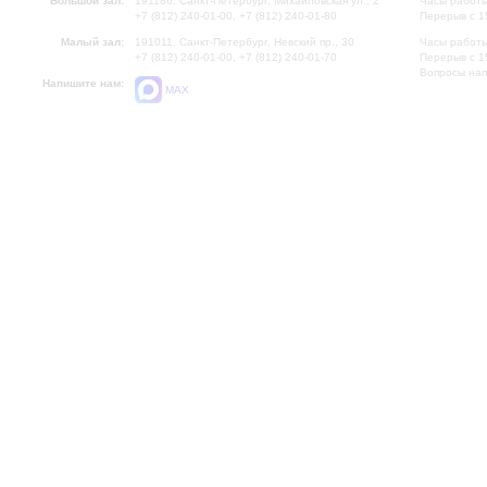
Большой зал:
191186, Санкт-Петербург, Михайловская ул., 2
Часы работы
+7 (812) 240-01-00, +7 (812) 240-01-80
Перерыв с 1
Малый зал:
191011, Санкт-Петербург, Невский пр., 30
Часы работы
+7 (812) 240-01-00, +7 (812) 240-01-70
Перерыв с 1
Вопросы на
Напишите нам:
MAX