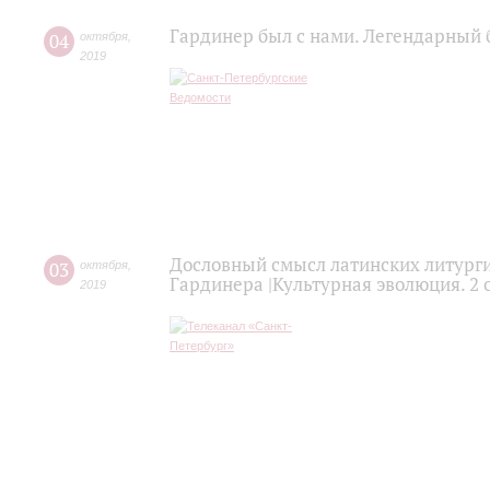
Гардинер был с нами. Легендарный 
04
октября
,
2019
Дословный смысл латинских литурги
03
октября
,
Гардинера |Культурная эволюция. 2 
2019